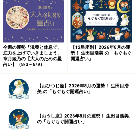
ふたご座さん（5月21日～6月21日生まれ）の幸せのカ
ルテ
かに座さん（6月22日～7月22日生まれ）の幸せのカル
テ
しし座さん（7月23日～8月22日生まれ）の幸せのカル
今週の運勢「滋養と休息で、
【12星座別】2026年8月の運
テ
底力を上げていきましょう」
勢！ 生田目浩美.の「もぐもぐ
章月綾乃の【大人のための星
開運占い」
おとめ座さん（8月23日～9月22日生まれ）の幸せのカ
占い】（8/3～8/9）
ルテ
てんびん座さん（9月23日～10月23日生まれ）の幸せの
【おひつじ座】2026年8月の運勢！ 生田目浩
カルテ
美.の「もぐもぐ開運占い」
さそり座さん（10月24日～11月22日生まれ）の幸せの
カルテ
いて座さん（11月23日～12月21日生まれ）の幸せのカ
【おうし座】2026年8月の運勢！ 生田目浩美.
の「もぐもぐ開運占い」
ルテ
やぎ座さん（12月22日～1月19日生まれ）の幸せのカル