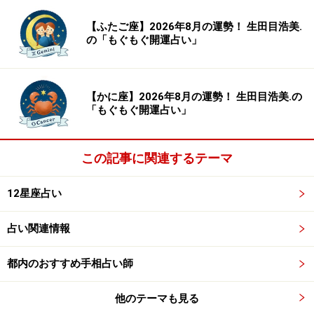
テ
【ふたご座】2026年8月の運勢！ 生田目浩美.
みずがめ座さん（1月20日～2月18日生まれ）の幸せの
の「もぐもぐ開運占い」
カルテ
うお座さん（2月19日～3月20日生まれ）の幸せのカル
【かに座】2026年8月の運勢！ 生田目浩美.の
テ
「もぐもぐ開運占い」
おひつじ座さん（3月21日～4月19日生ま
この記事に関連するテーマ
れ）の幸せのカルテ
12星座占い
あなたにとって夏は、「恋をする季節」です。
占い関連情報
誰かを好きになりたい、愛のために生きたい、そんな思
いが高まります。
都内のおすすめ手相占い師
他のテーマも見る
恋愛映画やドラマを見たり、ラブソングを聞いたりする