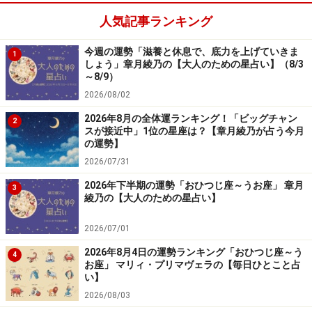
機会も増えそう。「この人かも？」という期待で、恋が
人気記事ランキング
始まりやすくなっています。
今週の運勢「滋養と休息で、底力を上げていきま
1
しょう」章月綾乃の【大人のための星占い】（8/3
【よくある症状】
～8/9）
夏のデートをしたいのです。
2026/08/02
2026年8月の全体運ランキング！「ビッグチャン
2
大輪の花火を眺める、屋台グルメを楽しむ、海へ行く、
スが接近中」1位の星座は？【章月綾乃が占う今月
の運勢】
山で過ごす、ドライブをするなど、シミュレーションは
2026/07/31
バッチリ。ただ、現実は理想と遠く、「いつの日か」と
いう思いが強まることに。
2026年下半期の運勢「おひつじ座～うお座」 章月
3
綾乃の【大人のための星占い】
＞【おひつじ座さんの夏の恋攻略法、処方箋】はこちら
2026/07/01
2026年8月4日の運勢ランキング「おひつじ座～う
4
おうし座さん（4月20日～5月20日生まれ）
お座」 マリィ・プリマヴェラの【毎日ひとこと占
の幸せのカルテ
い】
2026/08/03
あなたにとって夏は、「インドア」な季節です。