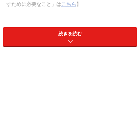
すために必要なこと」は
こちら
】
あなたにとって夏の恋が持つ意味
続きを読む
夏は、開放的な気分になれる季節です。
長期休暇も取りやすく、旅行や帰省、レジャーなどで、
非日常的な体験をすることも多いもの。日々の繰り返
し、しがらみから離れて、ふと心が動き、ときめきを感
じそう。