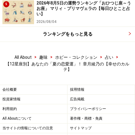
2026年8月5日の運勢ランキング「おひつじ座～う
5
お座」 マリィ・プリマヴェラの【毎日ひとこと占
い】
どちらかといえば、暑さはニガテ。
2026/08/04
強い太陽の光に負けてしまうのです。安全、安心を求め
ランキングをもっと見る
る気持ちが強まって、恋も保守的、守りに入るでしょ
う。家族的なつながり、身内感覚で接していける相手を
>
>
>
>
求めることに。
All About
趣味
ホビー・コレクション
占い
【12星座別】あなたの「夏の恋愛運」！ 章月綾乃の【幸せのカル
テ】
【よくある症状】
混雑、渋滞、行列はノーサンキュー。
会社概要
採用情報
おうちが一番と引きこもりモードになりそう。でも、快
投資家情報
広告掲載
適なスペースに好きな人がいてくれたら最高だと思って
利用規約
プライバシーポリシー
います。結婚願望、共同生活への憧れが募っていくタイ
All Aboutについて
著作権・商標・免責
ミングです。
当サイトの情報についての注意
サイトマップ