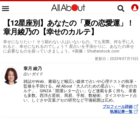
【12星座別】あなたの「夏の恋愛運」！
章月綾乃の【幸せのカルテ】
幸せになりたい！ そう願わない人はいないもの。でも実際、何を手に入
れると、幸せになれるのでしょう？ 星占いを手掛かりに、あなたの幸せ
に必要なものを探っていきましょう。※画像：Shutterstock.com
更新日：
2025年07月15日
章月 綾乃
占い ガイド
雑誌やWeb、書籍など幅広い媒体で占いや心理テストの執筆・
監修を手掛ける。All About「大人のための星占い」「幸せのカ
ルテ」、GINZA「開運レター占い」など連載を多く持ち、著書
も多数。西洋占星術、周易、手相、数秘術、ダイスやカード占
い、しぐさや言葉グセの研究など守備範囲は広め。
プロフィール詳細
執筆記事一覧