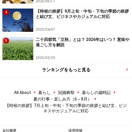
2026/06/17
目安となる時期ごとに紹介しますが、その年によって多
【時候の挨拶】9月上旬・中旬・下旬の季節の挨拶
4
少ずれることがあるため、実際の季節感を優先しながら
と結び文、ビジネスやカジュアルに対応
選んでみてください。
2025/04/07
二十四節気「立秋」とは？ 2026年はいつ？ 意味や
また「○○の候」は「○○の折」「○○のみぎり」に置き換
5
過ごし方を解説
えて使うこともできます。
2026/03/29
■
7月全般で使える「盛夏の候」
ランキングをもっと見る
盛夏（せいか）の候＝夏の盛りとなりましたが ※
梅雨の間はそぐわないので、梅雨明け後が適切で
>
>
>
>
All About
暮らし
冠婚葬祭
暮らしの歳時記
す。
>
夏の行事・楽しみ方（6～8月）
【時候の挨拶】7月上旬・中旬・下旬の季節の挨拶と結び文、ビジ
<例文>
ネスやカジュアルに対応
「盛夏のみぎり、貴社におかれましてはますますご繁栄
のこととお慶び申しげます。」
会社概要
採用情報