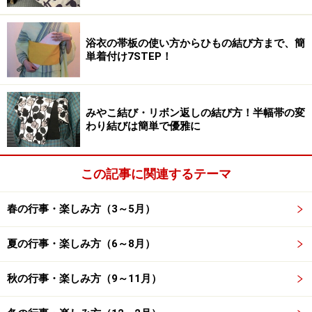
手・場面に応じて選びたい
浴衣の帯板の使い方からひもの結び方まで、簡
単着付け7STEP！
時候の挨拶には、短く簡潔に表した「漢語調」と話し言葉で
やわらかな言いまわしの「口語調」がある
時候の挨拶は、その時々の季節感を表した言葉。「盛夏
みやこ結び・リボン返しの結び方！半幅帯の変
わり結びは簡単で優雅に
の候­」のように短く簡潔に表した「漢語調」と、「夏の
盛りとなりました」のように話し言葉でやわらかな言い
まわしの「口語調」があります。
この記事に関連するテーマ
漢語調と口語調は、相手や場面に応じて使い分けます。
春の行事・楽しみ方（3～5月）
一般的に、ビジネス文書や学校関係の文書などでは、か
夏の行事・楽しみ方（6～8月）
しこまった漢語調の表現が使われることが多く、文書の
格を高めてくれます。一方、パーソナルな文書では、よ
秋の行事・楽しみ方（9～11月）
り身近な口語調を使う方が多いです。また、ビジネスで
あっても、口語調を用いてやわらかにする場合もありま