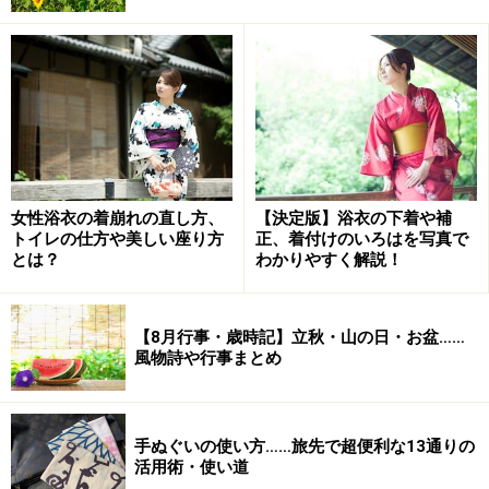
な手紙などを書く場合、【前文】⇒【主文】⇒【末文】
⇒【後付】で構成するのが基本です。基本をもとに、必
要に応じて細かい要素を変えながら仕上げていきましょ
う。
<手紙の構成>
【前文】
……「拝啓」などの頭語 ⇒ 時候の挨拶 ⇒ 相手の
女性浴衣の着崩れの直し方、
【決定版】浴衣の下着や補
安否や健康を気遣うことば ⇒ 自分の近況やお礼など
トイレの仕方や美しい座り方
正、着付けのいろはを写真で
【主文
】……いわゆる本文
とは？
わかりやすく解説！
【末文】
……結びの挨拶。相手の健康や繁栄を祈ることば
⇒「敬具」などの結語
【8月行事・歳時記】立秋・山の日・お盆……
【後付】
……日付 ⇒ 署名 ⇒ 宛名
風物詩や行事まとめ
手ぬぐいの使い方……旅先で超便利な13通りの
「漢語調」「口語調」……時候の挨拶文は相
活用術・使い道