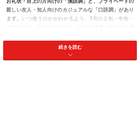
お礼状・目上の方向けの「漢語調」と、プライベートの
親しい友人・知人向けのカジュアルな「口語調」があり
ます。
いつ使うのかがわかるよう、7月の上旬・中旬・
下旬に分け、例文や結びの文、状況や健康に関する挨拶
文、7月に使える季節の話題もご紹介します。
続きを読む
＜目次＞
挨拶文の書き方や構成
漢語調、口語調…時候の挨拶文の選び方
7月に使える漢語調の時候の挨拶「ビジネス」編
7月に使える結びの挨拶「ビジネス」編