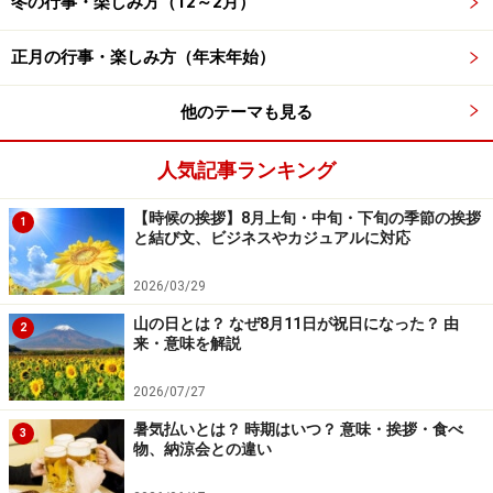
冬の行事・楽しみ方（12～2月）
す。
正月の行事・楽しみ方（年末年始）
いずれにしても、ネガティブではなくポジティブなもの
がおすすめです。
他のテーマも見る
人気記事ランキング
7月の季節の挨拶／漢語調の時候の挨拶「ビ
【時候の挨拶】8月上旬・中旬・下旬の季節の挨拶
1
ジネス」編
と結び文、ビジネスやカジュアルに対応
2026/03/29
山の日とは？ なぜ8月11日が祝日になった？ 由
2
夏の盛りを表す「盛夏の候」。「○○の候」は「○○の折」
来・意味を解説
「○○のみぎり」に置き換えて使うこともできる
2026/07/27
ビジネスシーンでは、かしこまった漢語調の時候の挨拶
を使うのが一般的。目上の方への手紙やメールでも使え
暑気払いとは？ 時期はいつ？ 意味・挨拶・食べ
3
物、納涼会との違い
る漢語調の時候の挨拶について、意味とともに例文を交
えてご紹介します。時候の挨拶は季節感が大切なため、