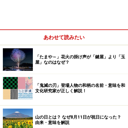
あわせて読みたい
7月に使える口語調の時候の挨拶「プライベート」編
7月に使える結びの挨拶「プライベート」編
「たまや～」花火の掛け声が「鍵屋」より「玉
屋」なのはなぜ？
7月に使える季節の話題
オリジナルの挨拶も考えてみよう
よくある質問
「鬼滅の刃」登場人物の和柄の名前・意味を和
文化研究家が正しく解説！
手紙・書類・メール・お礼状で使う、挨拶
文の書き方や構成
山の日とは？ なぜ8月11日が祝日になった？
由来・意味を解説
ビジネスや学校関係で出す文書・お礼状、プライベート