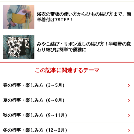
⇒「敬具」などの結語
【後付】
……日付 ⇒ 署名 ⇒ 宛名
浴衣の帯板の使い方からひもの結び方まで、簡
単着付け7STEP！
【1月の時候の挨拶】1月上旬・中旬・下旬
の季節を表わす言葉、挨拶例文
みやこ結び・リボン返しの結び方！半幅帯の変
わり結びは簡単で優雅に
この記事に関連するテーマ
「福寿草の花がひと足早く春の訪れを告げる頃となりまし
た」は、話し言葉でやわらかな口語調の時候の挨拶
春の行事・楽しみ方（3～5月）
■1月の季節を表わすキーワード
夏の行事・楽しみ方（6～8月）
お正月、七草粥、寒の入り、寒中、冬将軍、福寿草
秋の行事・楽しみ方（9～11月）
■1月の季節の特徴
冬の行事・楽しみ方（12～2月）
新しい年を迎え心新たに始動する月ですが、1年で最も