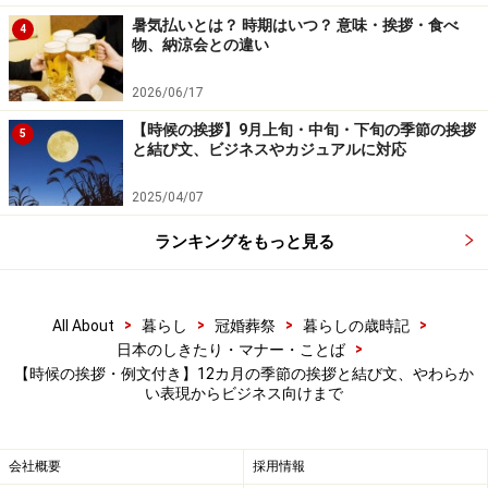
合の使い方も
暑気払いとは？ 時期はいつ？ 意味・挨拶・食べ
4
物、納涼会との違い
2026/06/17
【2月の時候の挨拶】2月上旬・中旬・下旬
【時候の挨拶】9月上旬・中旬・下旬の季節の挨拶
の季節を表わす言葉、挨拶例文
5
と結び文、ビジネスやカジュアルに対応
■2月の季節を表わすキーワード
2025/04/07
節分、立春、余寒、梅花、春告鳥、春一番
ランキングをもっと見る
■2月の季節の特徴
立春を迎えると暦の上では春になります。春とは名ばか
>
>
>
>
All About
暮らし
冠婚葬祭
暮らしの歳時記
りの寒さが続きますが、梅の花が咲き、春告鳥（鶯）の
>
日本のしきたり・マナー・ことば
声が聞こえ、ふきのとうが顔を出して食卓にも並びま
【時候の挨拶・例文付き】12カ月の季節の挨拶と結び文、やわらか
い表現からビジネス向けまで
す。身の回りで見つけた小さな春にフォーカスすると、
心温かな文章になるでしょう。
会社概要
採用情報