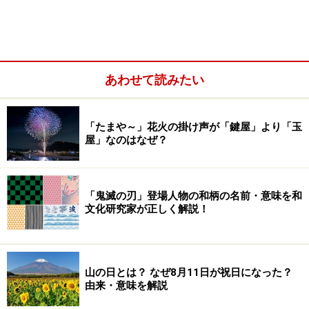
6月の時候の挨拶・例文
あわせて読みたい
7月の時候の挨拶・例文
8月の時候の挨拶・例文
「たまや～」花火の掛け声が「鍵屋」より「玉
9月の時候の挨拶・例文
屋」なのはなぜ？
10月の時候の挨拶・例文
11月の時候の挨拶・例文
12月の時候の挨拶・例文
「鬼滅の刃」登場人物の和柄の名前・意味を和
文化研究家が正しく解説！
手紙や書類、メールやお礼状で使う挨拶文
の書き方・構成のポイント
山の日とは？ なぜ8月11日が祝日になった？
由来・意味を解説
ビジネスや学校関係で出す文書やお礼状、またプライベ