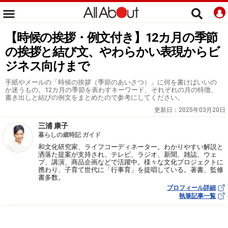
【時候の挨拶・例文付き】12カ月の季節
の挨拶と結び文、やわらかい表現からビ
ジネス向けまで
手紙やメールの「時候の挨拶（季節のあいさつ）」に何を書けばいいの
か迷うもの。12カ月の季節を表わすキーワード、それぞれの月の特徴、
書き出しと結びの例文をまとめたので参考にしてください。
更新日：
2025年03月20日
三浦 康子
暮らしの歳時記 ガイド
和文化研究家、ライフコーディネーター。わかりやすい解説と
洒落た提案が支持され、テレビ、ラジオ、新聞、雑誌、ウェ
ブ、講演、商品企画などで活躍中。様々な文化プロジェクトに
携わり、子育て世代に「行事育」を提唱している。著書、監修
書多数。
プロフィール詳細
執筆記事一覧