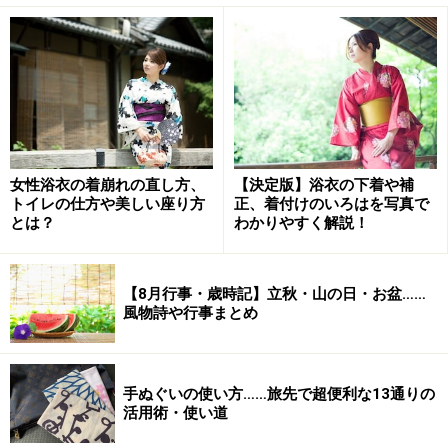
ートな手紙などを書く場合は、
【前文】⇒【主文】
⇒【末文】⇒【後付】
で構成するのが基本です。基本を
もとに、必要に応じて細かい要素を変えながら仕上げて
いきましょう。
時候の挨拶には、ビジネス文書や学校関係で出す文書、
お礼状・目上の方向けの「漢語調」と、プライベートの
女性浴衣の着崩れの直し方、
【決定版】浴衣の下着や補
トイレの仕方や美しい座り方
正、着付けのいろはを写真で
親しい友人・知人向けのカジュアルな「口語調」があり
とは？
わかりやすく解説！
ます。いずれも、時候の挨拶のあとに相手の安否や健康
を気遣う言葉を続けます。
【8月行事・歳時記】立秋・山の日・お盆……
風物詩や行事まとめ
<構成>
【前文】
……「拝啓」などの頭語 ⇒ 時候の挨拶 ⇒ 相手の
安否や健康を気遣う言葉 ⇒ 自分の近況やお礼など
手ぬぐいの使い方……旅先で超便利な13通りの
【主文】
……いわゆる本文
活用術・使い道
【末文】
……結びの挨拶。相手の健康や繁栄を祈る言葉