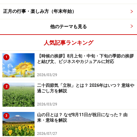
寒い「寒中」の時期となります。新年にふさわしい話題
正月の行事・楽しみ方（年末年始）
や、未来につながる明るい話題、縁起の良い出来事など
を盛り込んで、寒さをいたわる言葉で結ぶとよいでしょ
他のテーマも見る
う。寒中見舞いを送っても喜ばれます。
人気記事ランキング
■書き出しと結びの例文
【時候の挨拶】8月上旬・中旬・下旬の季節の挨拶
1
年が改まったせいか、厳しい寒さの中にも清々しさ
と結び文、ビジネスやカジュアルに対応
が感じられますが、お変わりございませんでしょう
2026/03/29
か。
二十四節気「立秋」とは？ 2026年はいつ？ 意味や
空気が乾燥しております。お風邪など召されません
2
過ごし方を解説
よう気をつけてお過ごしください。
2026/03/29
詳しくはこちらをご覧ください
山の日とは？ なぜ8月11日が祝日になった？ 由
▷
【時候の挨拶】1月上旬・中旬・下旬の季節の挨拶と
3
来・意味を解説
結び文、ビジネスやカジュアルに対応
▷
寒中見舞いの書き方、文例一覧・送る時期・喪中の場
2026/07/27