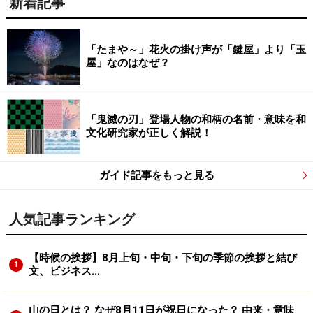
新着記事
「たまや～」花火の掛け声が「鍵屋」より「玉
屋」なのはなぜ？
「鬼滅の刃」登場人物の和柄の名前・意味を和
文化研究家が正しく解説！
ガイド記事をもっと見る
人気記事ランキング
【時候の挨拶】8月上旬・中旬・下旬の季節の挨拶と結び
1
文、ビジネス...
山の日とは？ なぜ8月11日が祝日になった？ 由来・意味