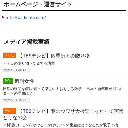
ホームページ・運営サイト
http://wa-bunka.com/
メディア掲載実績
【TBSテレビ】四季折々の贈り物
テレビ
＜今日の贈り物＞てるてる坊主
2026年06月14日
週刊女性
雑誌
日常の疑問を解決 知って楽しい！おもしろ雑学 「日本の新年度が4月ス
タートの理由は？」
2026年03月24日
【TBSテレビ】巷のウワサ大検証！それって実際
テレビ
どうなの会
＜料理にレモンをかける・かけない＞体重差はどうなるのか双子で検