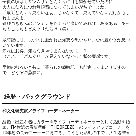
子供の頃はカタツムリやどんぐりに目を輝かせていたのに、

大人になるにつれ無頓着になってしまいがちですよね。

「最近どんぐり見ないなぁ」じゃなくて、見えていないだけかもし
れませんよ。

錆びつきぎみのアンテナをちょっと磨いてみれば、あるある、あっ
ちもこっちもどんぐりだらけ（笑）。

歳時記には、長い間に磨かれた知恵や思いやり、心の豊かさが息づ
いています。

知ればお得、知らなきゃつまんないかも！？

（これ、「どんぐり」が見えていなかった私の実感です）

季節の移ろいと共に「暮らしの歳時記」も前進してまいりますの
で、どうぞご贔屓に。
経歴・バックグラウンド
和文化研究家／ライフコーディネーター
結婚・出産を機にカラー＆ライフコーディネーターとして活動を始
め、FM横浜の看板番組「THE BREEZE」のライフアップコーナーを
10年超の長寿コーナーに育てる。こうした活動の中で、人生を豊か