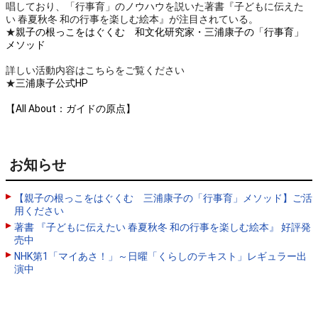
唱しており、「行事育」のノウハウを説いた著書『子どもに伝えた
い 春夏秋冬 和の行事を楽しむ絵本』が注目されている。
★
親子の根っこをはぐくむ 和文化研究家・三浦康子の「行事育」
メソッド
詳しい活動内容はこちらをご覧ください
★
三浦康子公式HP
【All About：ガイドの原点】
お知らせ
【親子の根っこをはぐくむ 三浦康子の「行事育」メソッド】ご活
用ください
著書 『子どもに伝えたい 春夏秋冬 和の行事を楽しむ絵本』 好評発
売中
NHK第1「マイあさ！」～日曜「くらしのテキスト」レギュラー出
演中