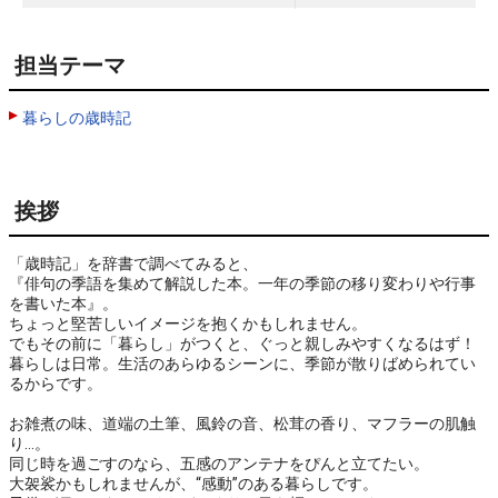
担当テーマ
暮らしの歳時記
挨拶
「歳時記」を辞書で調べてみると、

『俳句の季語を集めて解説した本。一年の季節の移り変わりや行事
を書いた本』。

ちょっと堅苦しいイメージを抱くかもしれません。

でもその前に「暮らし」がつくと、ぐっと親しみやすくなるはず！

暮らしは日常。生活のあらゆるシーンに、季節が散りばめられてい
るからです。

お雑煮の味、道端の土筆、風鈴の音、松茸の香り、マフラーの肌触
り…。

同じ時を過ごすのなら、五感のアンテナをぴんと立てたい。

大袈裟かもしれませんが、“感動”のある暮らしです。
