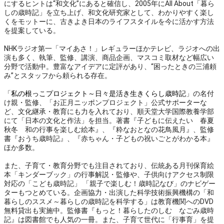
にするヒントは“和文化”にあると確信し、2005年にAll About「暮ら
しの歳時記」を立ち上げ、和文化研究家として、わかりやすく楽し
くをモットーに、古きよき日本のライフスタイルを今に活かす方法
を提案している。
NHKラジオ第一「マイあさ！」レギュラーほかテレビ、ラジオへの出
演も多く、執筆、監修、講演、商品企画、マスコミ取材など幅広い
分野で活動中。豊富なアイデアに定評があり、“困ったときの三浦頼
み”とスタッフから頼られる存在。
「
私の根っこプロジェクト～日々是活き生きくらし歳時記
」の名付
け親・監修、「お正月ニッポンプロジェクト」公式サポーターな
ど、文化継承・教育にも力を入れており、順天堂大学国際教養学部
にて「日本の文化と作法」を担当。著書『子どもに伝えたい 春夏
秋冬 和の行事を楽しむ絵本』、『粋なおとなの花鳥風月』、監修
書『おうち歳時記』、『赤ちゃん・子どもの祝いごとがわかる本』
ほか多数。
また、子育て・教育分野でも注目されており、伝統ある月刊保育絵
本「キンダーブック」の行事解説・監修や、子供向けアクセス制限
対応の「こども歳時記」 「親子で楽しむ！歳時記なび」のナビゲー
ターもつとめている。企画協力・出演した科学技術振興機構の「和
暮らしのススメ～暮らしの歳時記を科学する」は教育機関へのDVD
無料貸出も実施中。監修書『もっと！暮らしたのしむ なごみ歳時
記』は図書館でも人気の一冊。また、子育て世代に「行事育」を提