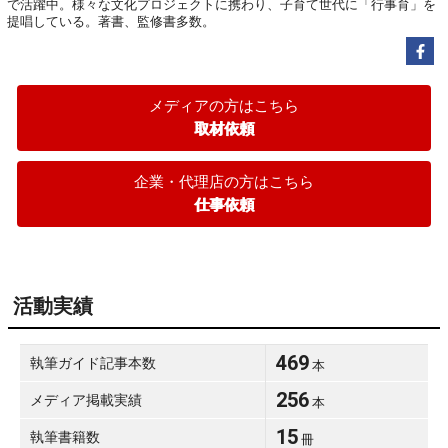
で活躍中。様々な文化プロジェクトに携わり、子育て世代に「行事育」を
提唱している。著書、監修書多数。
メディアの方はこちら
取材依頼
企業・代理店の方はこちら
仕事依頼
活動実績
469
執筆ガイド記事本数
本
256
メディア掲載実績
本
15
執筆書籍数
冊