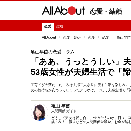
恋愛・結婚
恋愛
結婚
All About
恋愛・結婚
恋愛
恋愛
亀山早苗
亀山早苗の恋愛コラム
「ああ、うっとうしい」夫
53歳女性が夫婦生活で「
子育てが大変だったころは夫婦二人きりに戻る生活を楽しみに
女の気持ちが変わってしまったきっかけ、そして夫婦生活で「諦
亀山 早苗
人間関係 ガイド
どうして男女は愛し合い、憎み合うのか。日々、
族・友人・職場などの人間関係全般や、お金が絡
魅力の秘密』など著書多数。