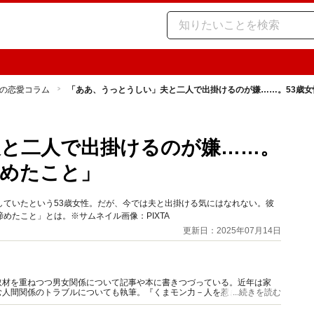
の恋愛コラム
「ああ、うっとうしい」夫と二人で出掛けるのが嫌……。53歳
と二人で出掛けるのが嫌……。
諦めたこと」
していたという53歳女性。だが、今では夫と出掛ける気にはなれない。彼
めたこと」とは。※サムネイル画像：PIXTA
更新日：2025年07月14日
取材を重ねつつ男女関係について記事や本に書きつづっている。近年は家
む人間関係のトラブルについても執筆。『くまモン力－人を惹きつける愛と
...続きを読む