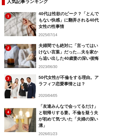
人気記事ランキング
40代は性欲のピーク？「とんで
1
もない快感」に翻弄される40代
女性の性事情
2025/07/14
夫婦間でも絶対に「言ってはい
2
けない言葉」だった…夫を家か
ら追い出した40歳妻の深い後悔
2023/06/30
50代女性が不倫をする理由。ア
3
ラフィフ恋愛事情とは？
2020/04/05
「友達みんなで会ってるだけ」
4
と朝帰りする妻。不倫を疑う夫
が初めて気づいた「夫婦の深い
溝」
2026/01/23