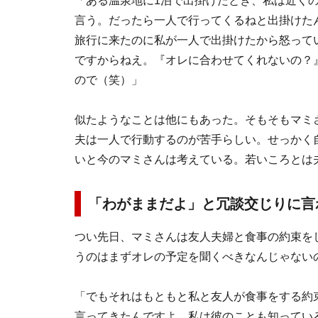
「ある温泉地に1泊で出掛けたとき、私は近く
言う。だったら一人で行ってくるねと出掛けた
旅行に来たのに私が一人で出掛けたから怒って
ですからねえ。『オレに合わせてくれないの？
ので（笑）」
似たようなことは他にもあった。そもそもマミ
夫は一人で行動するのが苦手らしい。せっかく
いと今のマミさんは考えている。若いころとは
「わがままだよ」と冗談交じりに言
つい先日、マミさんは友人夫婦と食事の約束を
うのはまずオレの予定を聞くべきなんじゃない
「でもそれはもともと私と友人が食事をする約
言ってきたんですよ。私は彼のことも知ってい