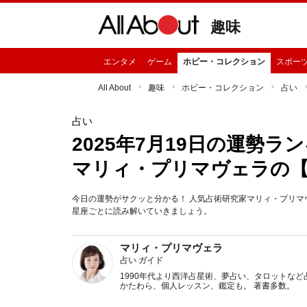
趣味
エンタメ
ゲーム
ホビー・コレクション
スポー
All About
趣味
ホビー・コレクション
占い
占い
2025年7月19日の運勢
マリィ・プリマヴェラの
今日の運勢がサクッと分かる！ 人気占術研究家マリィ・プリマヴ
星座ごとに読み解いていきましょう。
マリィ・プリマヴェラ
占い ガイド
1990年代より西洋占星術、夢占い、タロットなど
かたわら、個人レッスン、鑑定も。 著書多数。