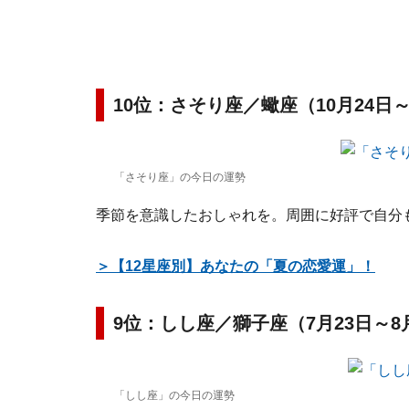
10位：さそり座／蠍座（10月24日～
「さそり座」の今日の運勢
季節を意識したおしゃれを。周囲に好評で自分
＞【12星座別】あなたの「夏の恋愛運」！
9位：しし座／獅子座（7月23日～8
「しし座」の今日の運勢