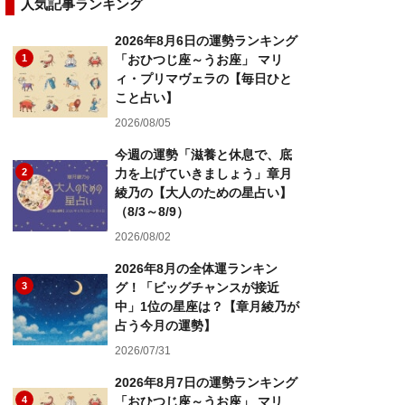
人気記事ランキング
2026年8月6日の運勢ランキング
1
「おひつじ座～うお座」 マリ
ィ・プリマヴェラの【毎日ひと
こと占い】
2026/08/05
今週の運勢「滋養と休息で、底
2
力を上げていきましょう」章月
綾乃の【大人のための星占い】
（8/3～8/9）
2026/08/02
2026年8月の全体運ランキン
3
グ！「ビッグチャンスが接近
中」1位の星座は？【章月綾乃が
占う今月の運勢】
2026/07/31
2026年8月7日の運勢ランキング
4
「おひつじ座～うお座」 マリ