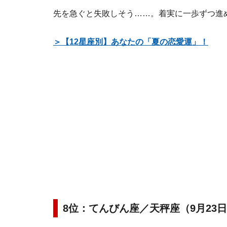
先を急ぐと失敗しそう……。着実に一歩ずつ進
＞【12星座別】あなたの「夏の恋愛運」！
8位：てんびん座／天秤座（9月23日