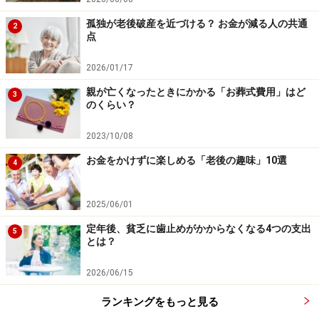
孤独が老後破産を近づける？ お金が減る人の共通
2
点
2026/01/17
親が亡くなったときにかかる「お葬式費用」はど
3
のくらい？
2023/10/08
お金をかけずに楽しめる「老後の趣味」10選
4
2025/06/01
定年後、貧乏に歯止めがかからなくなる4つの支出
5
とは？
2026/06/15
ランキングをもっと見る