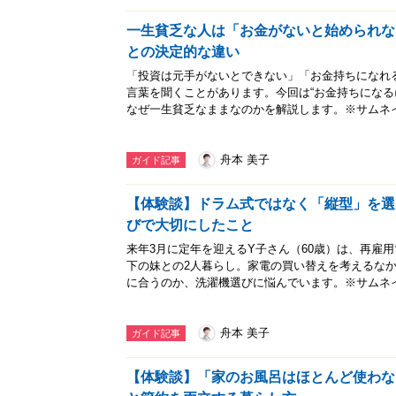
一生貧乏な人は「お金がないと始められな
との決定的な違い
「投資は元手がないとできない」「お金持ちになれ
言葉を聞くことがあります。今回は“お金持ちになる
なぜ一生貧乏なままなのかを解説します。※サムネイル画
舟本 美子
ガイド記事
【体験談】ドラム式ではなく「縦型」を選
びで大切にしたこと
来年3月に定年を迎えるY子さん（60歳）は、再雇
下の妹との2人暮らし。家電の買い替えを考えるな
に合うのか、洗濯機選びに悩んでいます。※サムネイル画
舟本 美子
ガイド記事
【体験談】「家のお風呂はほとんど使わな