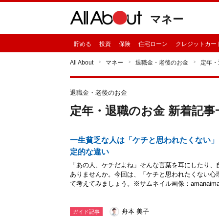
マネー
貯める
投資
保険
住宅ローン
クレジットカー
All About
マネー
退職金・老後のお金
定年・
退職金・老後のお金
定年・退職のお金 新着記事
一生貧乏な人は「ケチと思われたくない」
定的な違い
「あの人、ケチだよね」そんな言葉を耳にしたり、
ありませんか。今回は、「ケチと思われたくない心
て考えてみましょう。※サムネイル画像：amanaima
舟本 美子
ガイド記事