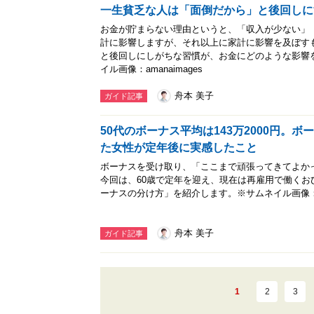
一生貧乏な人は「面倒だから」と後回しに
お金が貯まらない理由というと、「収入が少ない」
計に影響しますが、それ以上に家計に影響を及ぼす
と後回しにしがちな習慣が、お金にどのような影響
イル画像：amanaimages
舟本 美子
ガイド記事
50代のボーナス平均は143万2000円。ボ
た女性が定年後に実感したこと
ボーナスを受け取り、「ここまで頑張ってきてよか
今回は、60歳で定年を迎え、現在は再雇用で働くお
ーナスの分け方」を紹介します。※サムネイル画像：ama
舟本 美子
ガイド記事
1
2
3