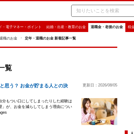
ド・電子マネー・ポイント
結婚・出産・教育のお金
退職金・老後のお金
税
退職のお金
定年・退職のお金 新着記事一覧
一覧
更新日：2026/08/05
と思う？ お金が貯まる人との決
自分もつい口にしてしまったりした経験は
理」が、お金を減らしてしまう理由につい
ges