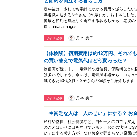
と節約を両立する暮らし方
定年後は「少しでも家計にかかる費用を減らしたい
年退職を迎えるN子さん（60歳）が、お手本にした
健康と節約を無理なく両立する暮らしから、老後の
像：amanaimages
舟本 美子
ガイド記事
【体験談】初期費用は約43万円、それでも
の買い替えで電気代はどう変わった？
物価高が続く中、「電気代や通信費、保険料などの
は多いでしょう。今回は、電気温水器からエコキュ
減できた50代女性・S子さんの体験をご紹介します。※サ
舟本 美子
ガイド記事
一生貧乏な人は「人のせい」にする？ お
給料や物価、社会制度など、自分一人の力では変え
のことばかりに目を向けていると、お金の状況はな
い」にする考え方が、なぜお金が貯まらない原因に