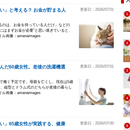
更新日：2026/07/31
い」と考える？ お金が貯まる人
1
るのは、お金を持っている人だけ」などの
にはまずお金が必要”と思い過ぎていると、
像：amanaimages
2
更新日：2026/07/31
んだ60歳女性。老後の洗濯機選
3
用で働く予定です。母親を亡くし、現在は5歳
か、縦型とドラム式のどちらが老後の暮らし
像：amanaimages
4
更新日：2026/07/30
い」65歳女性が実践する、健康
5