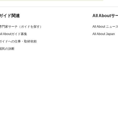
ガイド関連
All Abou
専門家サーチ（ガイドを探す）
All About ニュー
All Aboutガイド募集
All About Japan
ガイドへの仕事・取材依頼
国民の決断