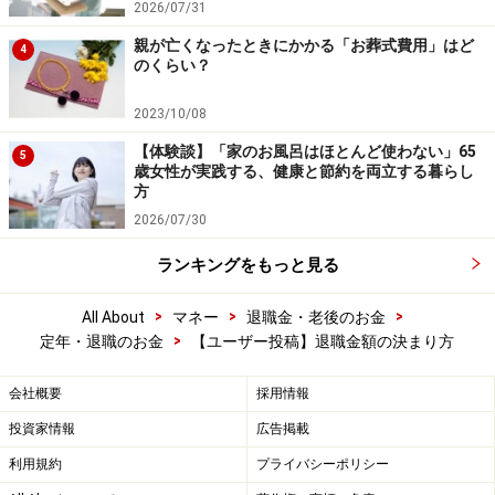
2026/07/31
親が亡くなったときにかかる「お葬式費用」はど
4
のくらい？
2023/10/08
【体験談】「家のお風呂はほとんど使わない」65
5
歳女性が実践する、健康と節約を両立する暮らし
方
2026/07/30
ランキングをもっと見る
>
>
>
All About
マネー
退職金・老後のお金
>
定年・退職のお金
【ユーザー投稿】退職金額の決まり方
会社概要
採用情報
投資家情報
広告掲載
利用規約
プライバシーポリシー