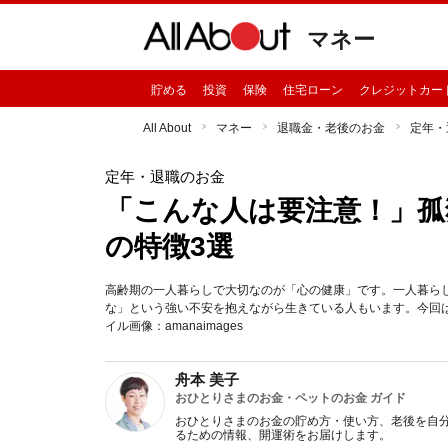
マネー
貯める
投資
保険
住宅ローン
クレジットカー
All About
マネー
退職金・老後のお金
定年・
定年・退職のお金
「こんな人は要注意！」孤
の特徴3選
高齢期の一人暮らしで大切なのが「心の健康」です。一人暮ら
な」という強い不安を抱えながら生きている人もいます。今回
イル画像：amanaimages
舟本 美子
おひとりさまのお金・ペットのお金 ガイド
おひとりさまのお金の貯め方・使い方、老後を自
るための情報、開運術をお届けします。