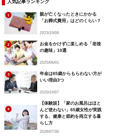
人気記事ランキング
親が亡くなったときにかかる
1
「お葬式費用」はどのくらい？
2023/10/08
お金をかけずに楽しめる「老後
2
の趣味」10選
2025/06/01
年金は65歳からもらわない方が
3
いい理由3つ
2020/10/07
【体験談】「家のお風呂はほと
4
んど使わない」65歳女性が実践
する、健康と節約を両立する暮
らし方
2026/07/30