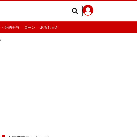
金・公的手当
ローン
あるじゃん
選