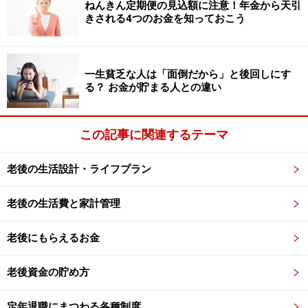
ねんきん定期便の見込額に注意！年金から天引
す。お弁当を持って、さまざまな場所を訪れるのも楽し
きされる4つのお金を知っておこう
いですし、同じ山でも、その時々で景色も変わるため飽
きることがありません。しかし、50代からの運動はほど
一生貧乏な人は「面倒だから」と後回しにす
ほどが肝心です。過度にしすぎて、ケガなどしないよう
る？ お金が貯まる人との違い
注意しましょう。
●自分の可能性を開く趣味
この記事に関連するテーマ
ITスキルは、中高年の方は苦手と感じることもありま
老後の生活設計・ライフプラン
す。しかし、これからの生活を考えると、学んでおいて
損はありません。趣味として親しんでおくとよいでしょ
老後の生活費と家計管理
う。たとえば、プログラミングなどは「難しそう……」と
思うかもしれませんが、気長に取り組めば、簡単なアプ
老後にもらえるお金
リやホームページを作ることも可能になります。また、
ブログや動画にトライし、趣味や日常のできごとを発信
老後資金の貯め方
すれば、自分の世界が大きく広がるきっかけにもなりま
す。もしかしたら、新しい仕事や、おこづかい稼ぎにつ
定年退職にまつわる各種制度