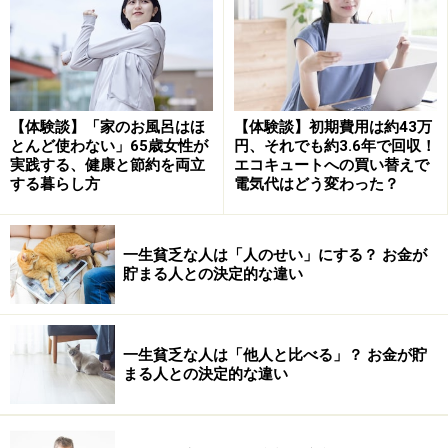
定年後を豊かにする趣味を紹介
50代から始める趣味は、身体を動かすことと一人でコツ
コツ行うこと、というように静・動バランスよく取り組
【体験談】「家のお風呂はほ
【体験談】初期費用は約43万
んでみるのがよいでしょう。
とんど使わない」65歳女性が
円、それでも約3.6年で回収！
実践する、健康と節約を両立
エコキュートへの買い替えで
する暮らし方
電気代はどう変わった？
●身体を動かし、リフレッシュできる趣味
トレーニングにジムへ通ったり、ランニングに参加した
りすれば、爽快感・達成感が味わえ、健康管理にもつな
一生貧乏な人は「人のせい」にする？ お金が
貯まる人との決定的な違い
がります。運動よりも音楽に合わせて動くのが好きなの
であれば、バレエやフラダンスなども人気があります。
上達の成果を披露する発表会に参加すれば、生きがい、
一生貧乏な人は「他人と比べる」？ お金が貯
気持ちの張りにつながります。
まる人との決定的な違い
また、四季折々の自然を感じることができる山登り、ト
レッキングなどは、中高年の方が長く楽しめる趣味で