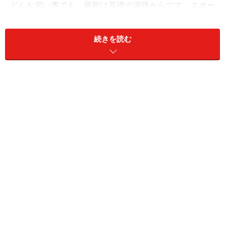
どんな習い事でも、最初は基礎の習得からです。スポー
ツ、絵画、楽器演奏、ダンス、どれも単調な練習をコツ
コツ続けることになります。実際、ある程度の形になる
続きを読む
まで、結構な時間が必要になるものです。この単調さが
ネックになり、挫折する人もいます。そう考えると、50
代は仕事の息抜き程度の趣味と捉え、数年かけて基礎を
積み上げておきましょう。そうすれば、定年後の時間的
な余裕ができたときは、そこそこ趣味を楽しめるレベル
になっているはずです。
【2】はじめての習い事をする際、道具を一式そろえる
には結構お金がかかる
はじめての習い事をする際、「形から入る」ということ
ばもあるように、道具を一式そろえることになるかもし
れません。まずは、「格好」や「外見」といった「見た
目」から入ると、やる気が上がるものです。たとえば、