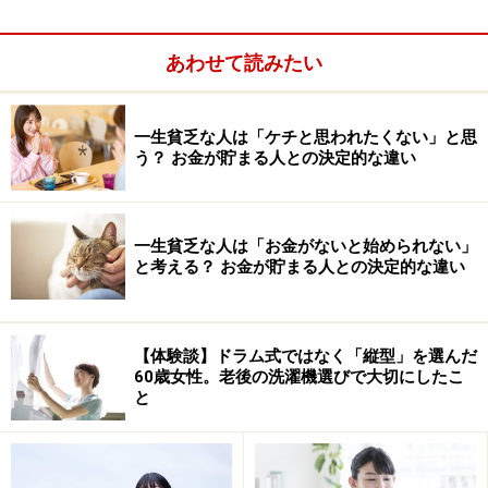
スポーツなら「可愛いウエアや靴を買ってから」、資格
の勉強なら「教材をそろえる」ことなどがあり、まとま
あわせて読みたい
ったお金がかかります。50代の収入が高いうちにそろえ
ておけば、定年後は必要なものだけを買い足しながら続
けられます。
一生貧乏な人は「ケチと思われたくない」と思
う？ お金が貯まる人との決定的な違い
【3】はじめての習い事は、定年後の新たな人間関係の
基盤になる
一生貧乏な人は「お金がないと始められない」
仕事では、上司・部下、年上・年下など相応の対応が求
と考える？ お金が貯まる人との決定的な違い
められるため、もしかしたらフラットな関係が作りにく
かったかもしれません。しかし習い事の場では、キャリ
ア、肩書、年齢など関係なく、好きなことでつながる人
【体験談】ドラム式ではなく「縦型」を選んだ
60歳女性。老後の洗濯機選びで大切にしたこ
間関係が広がっています。50代のうちから、今までと違
と
う人たちと交流していれば、定年したあと、急に孤独を
感じたり、会社員時代の人間関係を引きずったりするこ
とはないでしょう。