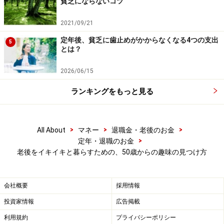
貧乏にならないコツ
行ってください。
掲載情報の正確性・完全性については十分に配慮しております
が、その内容を保証するものではなく、これに基づく損失・損害
2021/09/21
などについて当社は一切の責任を負いません。
最新の情報や詳細については、必ず各金融機関やサービス提供者
定年後、貧乏に歯止めがかからなくなる4つの支出
5
の公式情報をご確認ください。
とは？
【編集部からのお知らせ】
2026/06/15
・「家計」について、
アンケート（2026/8/31まで）
を実施
中です！
ランキングをもっと見る
※抽選で20名にAmazonギフト券1000円分プレゼント
※謝礼付きの限定アンケートやモニター企画に参加が可能に
なります
>
>
>
All About
マネー
退職金・老後のお金
>
定年・退職のお金
老後をイキイキと暮らすための、50歳からの趣味の見つけ方
会社概要
採用情報
投資家情報
広告掲載
利用規約
プライバシーポリシー