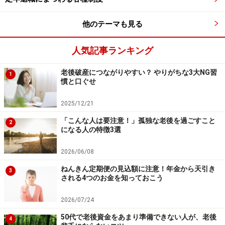
ながるかもしれません。自分の可能性を広げたい方にお
他のテーマも見る
ススメです。
人気記事ランキング
まとめ
老後破産につながりやすい？ やりがちな3大NG習
50代のうちに、定年後を豊かにする趣味を見つけておき
1
慣と口ぐせ
ましょう。趣味を起点に、人間関係が広がったり、やり
たいことがどんどん増えたりするはずです。あえて、苦
2025/12/21
手なことにチャレンジすれば、達成感もひとしおです。
「こんな人は要注意！」孤独な老後を過ごすこと
2
になる人の特徴3選
充実した老後生活のためにも、新しいことに挑戦してみ
ましょう。
2026/06/08
ねんきん定期便の見込額に注意！年金から天引き
3
される4つのお金を知っておこう
※記事内容は執筆時点のものです。最新の内容をご確認くださ
い。
本記事の内容は一般的な情報提供を目的としており、特定の金融
2026/07/24
商品や投資行動を推奨するものではありません。
50代で老後資金をあまり準備できない人が、老後
投資や資産運用に関する最終的なご判断はご自身の責任において
4