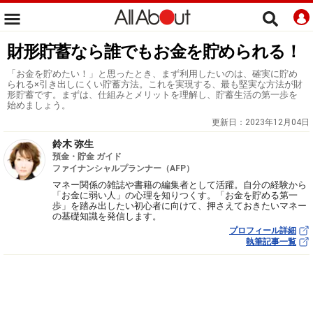
財形貯蓄なら誰でもお金を貯められる！
「お金を貯めたい！」と思ったとき、まず利用したいのは、確実に貯め
られる×引き出しにくい貯蓄方法。これを実現する、最も堅実な方法が財
形貯蓄です。まずは、仕組みとメリットを理解し、貯蓄生活の第一歩を
始めましょう。
更新日：
2023年12月04日
鈴木 弥生
預金・貯金 ガイド
ファイナンシャルプランナー（AFP）
マネー関係の雑誌や書籍の編集者として活躍。自分の経験から
「お金に弱い人」の心理を知りつくす。「お金を貯める第一
歩」を踏み出したい初心者に向けて、押さえておきたいマネー
の基礎知識を発信します。
プロフィール詳細
執筆記事一覧