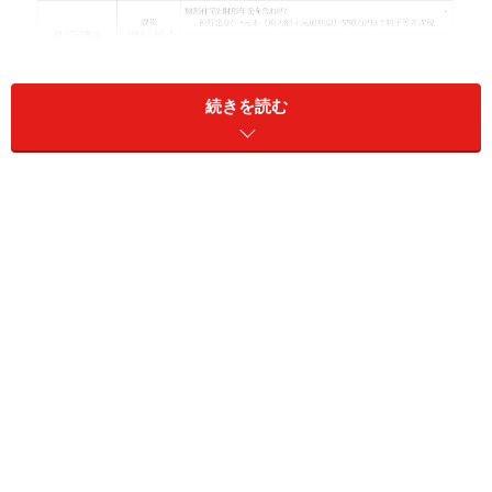
続きを読む
財形貯蓄制度には3種類ある
住宅は賃貸派だから購入の予定はない、老後のためにし
か使えないお金をいまから貯める余裕はないという人も
多いでしょう。そのため使途が自由な「一般財形」を選
びがちですが、おすすめは「財形住宅」。何といって
も、利息に課税されないという大きなメリットがありま
す。住宅を新規購入したときだけでなく、増改築などの
リフォームにも利用できますから、将来は実家へ戻るか
ら住宅取得の予定はないといった人でもお金が必要にな
る機会はあるはずです。
万が一、住宅目的以外として使うことになった場合も