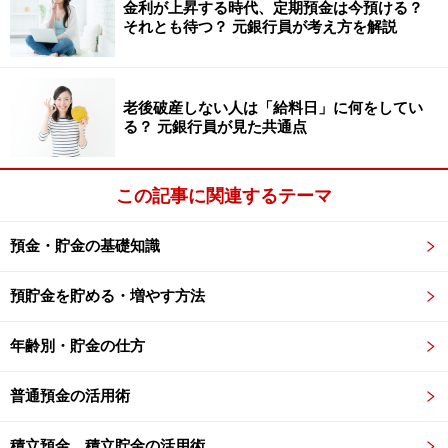
金利が上昇する時代、定期預金は今預ける？
き渡し時から1年以上前に購入を決めることがよくあり
それとも待つ？ 元銀行員が考え方を解説
ます。住宅ローンは実行時の金利が適用されるため、購
入決定時と金利が異なると資金計画に大きな影響を与え
ます（金額が大きく期間も長いので、わずかな金利差で
老後破産しない人は「給料日」に何をしてい
る？ 元銀行員が見た共通点
も意外に差が出ます）。そんな不安がないのは、大きな
メリットだと思いませんか。
この記事に関連するテーマ
財形貯蓄がなくても、まずは勤務先に確認
預金・貯金の基礎知識
を
預貯金を貯める・増やす方法
財形貯蓄の最大の問題は、勤務先が制度を導入していな
いと加入できないこと。しかし、そんな場合も勤務先に
年齢別・貯金の仕方
給与天引きの貯蓄制度がないか、念のため確認してみま
しょう。独自の社内預金や組合の積立制度など、財形貯
普通預金の活用術
蓄でなくても有利な貯蓄制度を導入していることがあり
積立預金、積立貯金の活用術