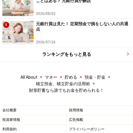
ことはある？ 元銀行員が解説
商品や投資行動を推奨するものではありません。
投資や資産運用に関する最終的なご判断はご自身の責任において
2026/08/02
行ってください。
掲載情報の正確性・完全性については十分に配慮しております
元銀行員は見た！ 定期預金で損をしない人の共通
5
が、その内容を保証するものではなく、これに基づく損失・損害
点
などについて当社は一切の責任を負いません。
最新の情報や詳細については、必ず各金融機関やサービス提供者
の公式情報をご確認ください。
2026/07/26
ランキングをもっと見る
【編集部からのお知らせ】
・「家計」について、
アンケート（2026/8/31まで）
を実施
中です！
※抽選で20名にAmazonギフト券1000円分プレゼント
>
>
>
>
All About
マネー
貯める
預金・貯金
※謝礼付きの限定アンケートやモニター企画に参加が可能に
>
積立預金、積立貯金の活用術
なります
財形貯蓄なら誰でもお金を貯められる！
会社概要
採用情報
投資家情報
広告掲載
利用規約
プライバシーポリシー