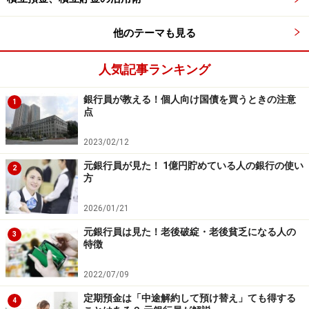
ます。
他のテーマも見る
貯められない人にとって、給与天引きは「知らないうち
に貯まっていた！」となる貯蓄の秘策。利用できる制度
人気記事ランキング
があるのなら活用しない手はありません。
銀行員が教える！個人向け国債を買うときの注意
1
点
勤務先に給与天引きの貯蓄制度がない人や給与所得者で
ない人も、自動積立定期預金など給与天引きに準じるシ
2023/02/12
ステムを利用して確実に貯める仕組みを作りましょう。
元銀行員が見た！ 1億円貯めている人の銀行の使い
2
方
【関連記事をチェック！】
2026/01/21
自動積立定期預金で確実に貯める！おすすめ銀行3つと
は？【2023年最新】
元銀行員は見た！老後破綻・老後貧乏になる人の
3
特徴
10年で1000万円貯める！を確実にする3つのルール
2022/07/09
※記事内容は執筆時点のものです。最新の内容をご確認くださ
い。
定期預金は「中途解約して預け替え」ても得する
4
本記事の内容は一般的な情報提供を目的としており、特定の金融