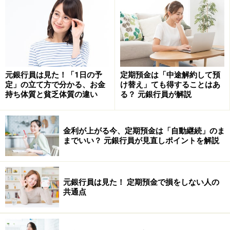
いという人は「財形年金」も利用価値大。支払った保険
料の累計385万円までが非課税になるだけでなく、将
来、年金として受け取った際も非課税扱いになるなど、
税制面で大きく優遇されています。
元銀行員は見た！「1日の予
定期預金は「中途解約して預
定」の立て方で分かる、お金
け替え」ても得することはあ
貯めるだけでなく借りる時も有利な制度が
持ち体質と貧乏体質の違い
る？ 元銀行員が解説
ある
このほか財形貯蓄には、下記のように住宅資金を借りる
金利が上がる今、定期預金は「自動継続」のま
ことができる制度もあります。
までいい？ 元銀行員が見直しポイントを解説
財形貯蓄をしていると住宅資金融資が受けられる
元銀行員は見た！ 定期預金で損をしない人の
共通点
各種の住宅ローンと最も違うのは、適用金利が申込時に
確定すること。新築住宅（特にマンション）の場合、引