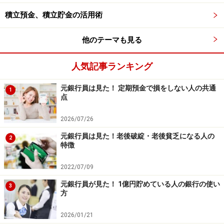
積立預金、積立貯金の活用術
賞味期限切れの食品を冷蔵庫に入れたままにしておくの
もNGです。このときは、冷凍庫も要チェック！ 冷凍し
他のテーマも見る
て時間がたつと、おいしさは半減してしまいます。でき
るだけ早く食べ切ることを心掛けましょう。
人気記事ランキング
元銀行員は見た！ 定期預金で損をしない人の共通
ここでお伝えしたことは、「運気が下がる」だけではな
1
点
く、健康や食材の品質を意識した行動でもあります。開
運アクションは、決して難しいことではありません。で
2026/07/26
きることから少しずつ取り組んで、せっかく高めた運気
元銀行員は見た！老後破綻・老後貧乏になる人の
2
特徴
を下げないようにしたいものですね。
2022/07/09
※記事内容は執筆時点のものです。最新の内容をご確認くださ
い。
元銀行員が見た！ 1億円貯めている人の銀行の使い
本記事の内容は一般的な情報提供を目的としており、特定の金融
3
方
商品や投資行動を推奨するものではありません。
投資や資産運用に関する最終的なご判断はご自身の責任において
行ってください。
2026/01/21
掲載情報の正確性・完全性については十分に配慮しております