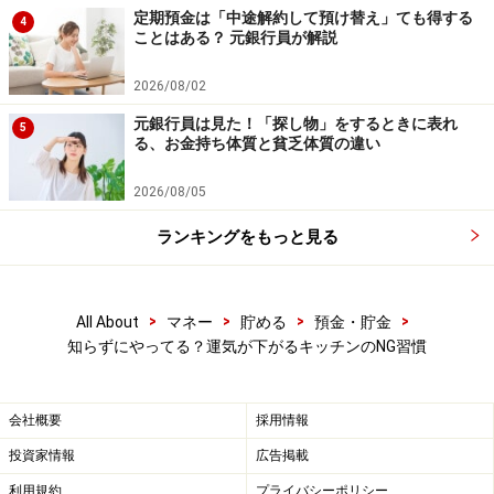
が、その内容を保証するものではなく、これに基づく損失・損害
定期預金は「中途解約して預け替え」ても得する
4
などについて当社は一切の責任を負いません。
ことはある？ 元銀行員が解説
最新の情報や詳細については、必ず各金融機関やサービス提供者
の公式情報をご確認ください。
2026/08/02
元銀行員は見た！「探し物」をするときに表れ
【編集部からのお知らせ】
5
る、お金持ち体質と貧乏体質の違い
・「家計」について、
アンケート（2026/8/31まで）
を実施
中です！
2026/08/05
※抽選で20名にAmazonギフト券1000円分プレゼント
※謝礼付きの限定アンケートやモニター企画に参加が可能に
ランキングをもっと見る
なります
>
>
>
>
All About
マネー
貯める
預金・貯金
知らずにやってる？運気が下がるキッチンのNG習慣
会社概要
採用情報
投資家情報
広告掲載
利用規約
プライバシーポリシー