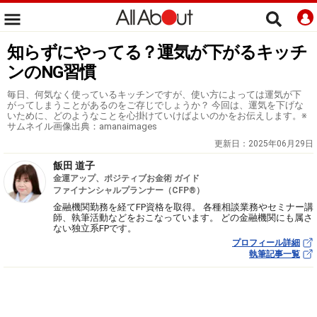
知らずにやってる？運気が下がるキッチ
ンのNG習慣
毎日、何気なく使っているキッチンですが、使い方によっては運気が下
がってしまうことがあるのをご存じでしょうか？ 今回は、運気を下げな
いために、どのようなことを心掛けていけばよいのかをお伝えします。※
サムネイル画像出典：amanaimages
更新日：
2025年06月29日
飯田 道子
金運アップ、ポジティブお金術 ガイド
ファイナンシャルプランナー（CFP®）
金融機関勤務を経てFP資格を取得。 各種相談業務やセミナー講
師、執筆活動などをおこなっています。 どの金融機関にも属さ
ない独立系FPです。
プロフィール詳細
執筆記事一覧