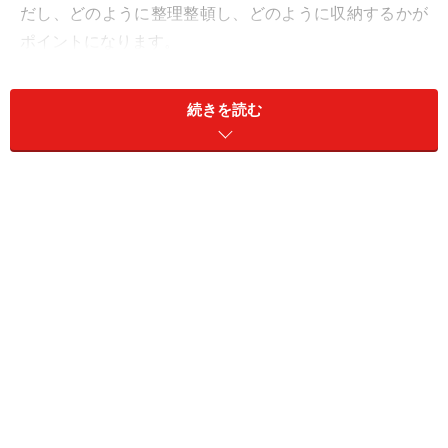
だし、どのように整理整頓し、どのように収納するかが
ポイントになります。
収納の方法には、大きく分けて「隠す収納」と「見せる
続きを読む
収納」の2つがあります。どちらの方法でも、きちんと
整理して収納することが大切です。
特に「見せる収納」の場合は、散らかりやすく、ゴチャ
ゴチャした印象になってしまうと運気を下げてしまう原
因になります。インテリア雑誌などを参考にしながら
「見せる収納」を極めましょう！