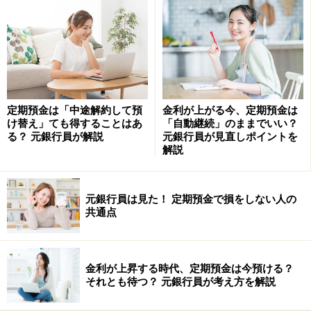
掃除をした後は、必ず水分をしっかり拭き取りましょ
う。また、水道の蛇口も丁寧に拭き取るようにしてくだ
さい。サビがついていると、運気が下がってしまいます
よ。
定期預金は「中途解約して預
金利が上がる今、定期預金は
け替え」ても得することはあ
「自動継続」のままでいい？
・コンロ
る？ 元銀行員が解説
元銀行員が見直しポイントを
吹きこぼれたときには、すぐに拭き取って掃除をしまし
解説
ょう。後回しにすると汚れがこびりつき、衛生上もよく
ありません。できるだけ早く掃除するように心掛けてく
元銀行員は見た！ 定期預金で損をしない人の
ださい。
共通点
忘れがちなのが、コンロの五徳です。こちらも定期的に
掃除をし、こびりついた汚れはきちんと落とし、汚れが
金利が上昇する時代、定期預金は今預ける？
つかないように気を付けましょう。
それとも待つ？ 元銀行員が考え方を解説