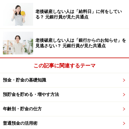
・収納棚
老後破産しない人は「給料日」に何をしてい
収納棚には、日常的に使っている食器類のみを入れるよ
る？ 元銀行員が見た共通点
うにしてください。スペースが空いているからといっ
て、使わない食器を収納するのはNGです。使わない食器
は、押し入れなど別の場所へ収納しましょう。
老後破産しない人は「銀行からのお知らせ」を
見逃さない？ 元銀行員が見た共通点
また、欠けてしまった食器などをしまっておくのもよく
ありません。食器の「欠け」は運気を下げる原因になり
この記事に関連するテーマ
ます。使うたびによい運気から遠ざかってしまうので、
思い切って処分しましょう。
預金・貯金の基礎知識
・冷蔵庫
預貯金を貯める・増やす方法
冷蔵庫のドアにスケジュールやマグネットを貼っている
人もいますが、これは運気を下げるアクションです。家
年齢別・貯金の仕方
族で情報を共有したい場合は、別の場所にボードなどを
普通預金の活用術
設けて周知しましょう。