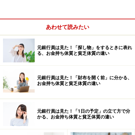
あわせて読みたい
元銀行員は見た！「探し物」をするときに表れ
キッチンの場所別・運気を上げる方法
る、お金持ち体質と貧乏体質の違い
ここからは、キッチンの場所ごとに。どのような状態だ
と運気が下がってしまうのか、どのような点に注意すれ
元銀行員は見た！「財布を開く前」に分かる、
ばよいのかについて解説していきます。
お金持ち体質と貧乏体質の違い
・水回り
キッチンのシンクは、開運に直結している場所の1つで
元銀行員は見た！「1日の予定」の立て方で分
す。洗い物はまとめて洗うのではなく、「使ったらすぐ
かる、お金持ち体質と貧乏体質の違い
に洗う」を心掛けて！ 食器を置きっぱなしにしないこと
が大切です。