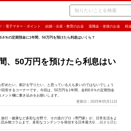
ド・電子マネー・ポイント
結婚・出産・教育のお金
退職金・老後のお金
税
0.6％の定期預金に1年間、50万円を預けたら利息はいくら？
年間、50万円を預けたら利息はい
を貯めたい、家計を守りたい、と思っている人も多いのではないでしょう
回答するコーナーです。今回は、50万円を1年間、金利0.6％の定期預金
コメント欄に書き込みをお願いします。
更新日：2025年05月11日
グルメ・旅行・健康など多彩な分野で、その道のプロ（専門家）が、日常生活をよ
、読み物コラムまで、多彩なコンテンツを発信する日本最大級の総合情報サ
...続きを読む