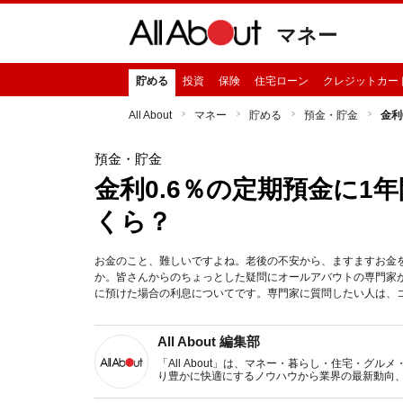
マネー
貯める
投資
保険
住宅ローン
クレジットカー
All About
マネー
貯める
預金・貯金
金利
預金・貯金
金利0.6％の定期預金に1
くら？
お金のこと、難しいですよね。老後の不安から、ますますお金
か。皆さんからのちょっとした疑問にオールアバウトの専門家が
に預けた場合の利息についてです。専門家に質問したい人は、
All About 編集部
「All About」は、マネー・暮らし・住宅・
り豊かに快適にするノウハウから業界の最新動向
イトです。