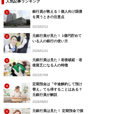
人気記事ランキング
銀行員が教える！個人向け国債
1
を買うときの注意点
2023/02/12
元銀行員が見た！ 1億円貯めて
2
いる人の銀行の使い方
2026/01/21
元銀行員は見た！老後破綻・老
3
後貧乏になる人の特徴
2022/07/09
定期預金は「中途解約して預け
4
替え」ても得することはある？
元銀行員が解説
2026/08/02
元銀行員は見た！ 定期預金で損
5