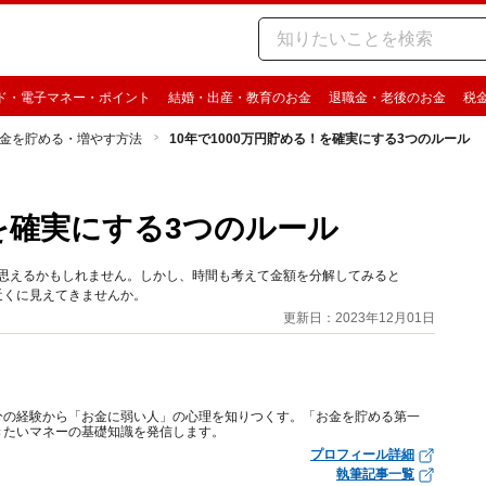
ド・電子マネー・ポイント
結婚・出産・教育のお金
退職金・老後のお金
税
金を貯める・増やす方法
10年で1000万円貯める！を確実にする3つのルール
！を確実にする3つのルール
に思えるかもしれません。しかし、時間も考えて金額を分解してみると
が近くに見えてきませんか。
更新日：2023年12月01日
分の経験から「お金に弱い人」の心理を知りつくす。「お金を貯める第一
きたいマネーの基礎知識を発信します。
プロフィール詳細
執筆記事一覧