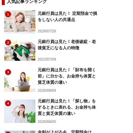
人気記事ランキング
元銀行員は見た！ 定期預金で損
1
をしない人の共通点
2026/07/26
元銀行員は見た！老後破綻・老
2
後貧乏になる人の特徴
2022/07/09
元銀行員は見た！「財布を開く
3
前」に分かる、お金持ち体質と
貧乏体質の違い
2026/08/04
元銀行員は見た！「探し物」を
4
するときに表れる、お金持ち体
質と貧乏体質の違い
2026/08/05
金利が上がる今、定期預金は