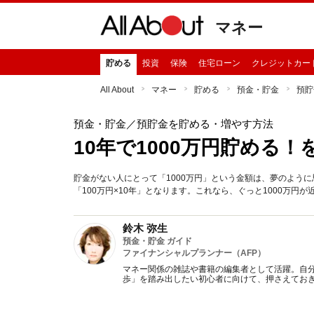
マネー
貯める
投資
保険
住宅ローン
クレジットカー
All About
マネー
貯める
預金・貯金
預貯
預金・貯金
／預貯金を貯める・増やす方法
10年で1000万円貯める
貯金がない人にとって「1000万円」という金額は、夢のよう
「100万円×10年」となります。これなら、ぐっと1000万円
鈴木 弥生
預金・貯金 ガイド
ファイナンシャルプランナー（AFP）
マネー関係の雑誌や書籍の編集者として活躍。自
歩」を踏み出したい初心者に向けて、押さえてお