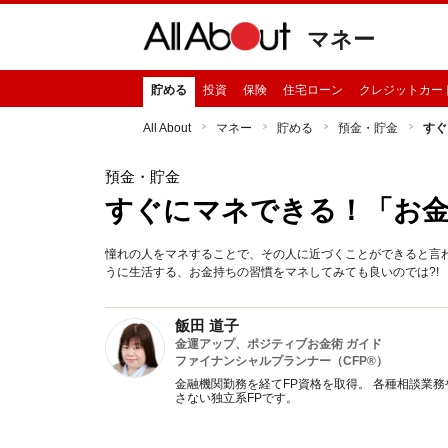
マネー
貯める
投資
保険
住宅ローン
クレジットカー
All About
マネー
貯める
預金・貯金
すぐ
預金・貯金
すぐにマネできる！「お
憧れの人をマネすることで、その人に近づくことができると言
うに生活する、お金持ちの習慣をマネしてみても良いのでは?!
飯田 道子
金運アップ、ポジティブお金術 ガイド
ファイナンシャルプランナー（CFP®）
金融機関勤務を経てFP資格を取得。 各種相談業
さない独立系FPです。