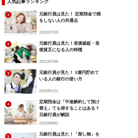
人気記事ランキング
元銀行員は見た！ 定期預金で損
1
をしない人の共通点
2026/07/26
元銀行員は見た！老後破綻・老
2
後貧乏になる人の特徴
2022/07/09
元銀行員が見た！ 1億円貯めて
3
いる人の銀行の使い方
2026/01/21
定期預金は「中途解約して預け
4
替え」ても得することはある？
元銀行員が解説
2026/08/02
元銀行員は見た！「探し物」を
5