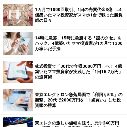
1カ月で1000回取引、1日の売買代金3億……4
億築いたママ投資家がスマホ1台で戦った勝負
師の日々
14時に急落、15時に急騰する「謎のクセ」を
ハック。4億築いたママ投資家が1カ月で1300
万稼いだ手法
株式投資で「30代で年収3000万円」へ！ 4億
築いたママ投資家が実践した「1日15.7万円」
の逆算術
東京エレクトロン急落局面で「利回り5％」の
衝撃。20代で2000万円を「1点買い」した投
資家の勝算
東エレクの激しい値幅を狙う。元手240万円