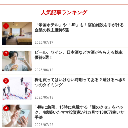
人気記事ランキング
「帝国ホテル」や「JR」も！宿泊施設を手がける
1
企業の株主優待5選
2025/07/17
ビール、ワイン、日本酒などお酒がもらえる株主
2
優待5選！
2025/06/13
株を買ってはいけない時期ってある？避けるべき3
3
つのタイミング
2026/05/18
14時に急落、15時に急騰する「謎のクセ」をハッ
4
ク。4億築いたママ投資家が1カ月で1300万稼いだ
手法
2026/07/23