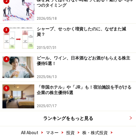
2
つのタイミング
2026/05/18
シャープ、せっかく増資したのに、なぜまた減
3
資？
2015/07/31
ビール、ワイン、日本酒などお酒がもらえる株主
4
優待5選！
2025/06/13
「帝国ホテル」や「JR」も！宿泊施設を手がける
5
企業の株主優待5選
2025/07/17
ランキングをもっと見る
>
>
>
>
All About
マネー
投資
株・株式投資