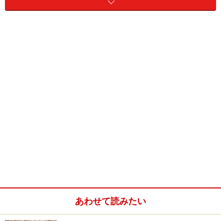
判断は、御自身の責任でお願い申し上げます。
※記事内容は執筆時点のものです。最新の内容をご確認くださ
い。
本記事の内容は一般的な情報提供を目的としており、特定の金融
商品や投資行動を推奨するものではありません。
投資や資産運用に関する最終的なご判断はご自身の責任において
行ってください。
掲載情報の正確性・完全性については十分に配慮しております
が、その内容を保証するものではなく、これに基づく損失・損害
などについて当社は一切の責任を負いません。
最新の情報や詳細については、必ず各金融機関やサービス提供者
の公式情報をご確認ください。
【編集部からのお知らせ】
・「家計」について、
アンケート（2026/8/31まで）
を実施
中です！
※抽選で20名にAmazonギフト券1000円分プレゼント
※謝礼付きの限定アンケートやモニター企画に参加が可能に
なります
あわせて読みたい