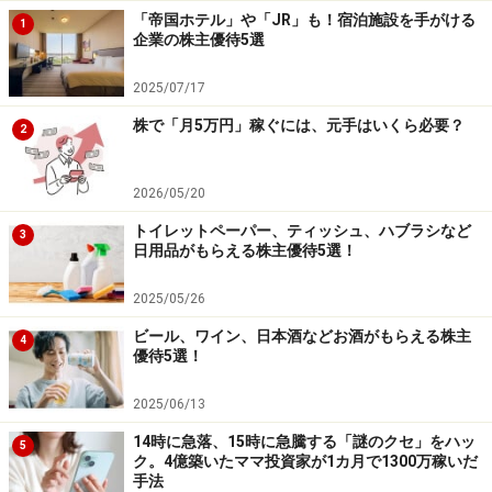
「帝国ホテル」や「JR」も！宿泊施設を手がける
1
企業の株主優待5選
2025/07/17
株で「月5万円」稼ぐには、元手はいくら必要？
2
2026/05/20
トイレットペーパー、ティッシュ、ハブラシなど
3
日用品がもらえる株主優待5選！
2025/05/26
ビール、ワイン、日本酒などお酒がもらえる株主
4
優待5選！
2025/06/13
14時に急落、15時に急騰する「謎のクセ」をハッ
5
ク。4億築いたママ投資家が1カ月で1300万稼いだ
手法