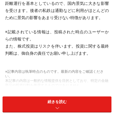
距離運行を基本としているので、国内景気に大きな影響
を受けます。後者の私鉄は通勤などに利用がほとんどの
ために景気の影響をあまり受けない特徴があります。
※記載されている情報は、投稿された時点のユーザーか
らの情報です。
また、株式投資はリスクを伴います。投資に関する最終
判断は、御自身の責任でお願い申し上げます。
※記事内容は執筆時点のものです。最新の内容をご確認くださ
い。
本記事の内容は一般的な情報提供を目的としており、特定の金融
商品や投資行動を推奨するものではありません。
投資や資産運用に関する最終的なご判断はご自身の責任において
行ってください。
掲載情報の正確性・完全性については十分に配慮しております
続きを読む
が、その内容を保証するものではなく、これに基づく損失・損害
などについて当社は一切の責任を負いません。
最新の情報や詳細については、必ず各金融機関やサービス提供者