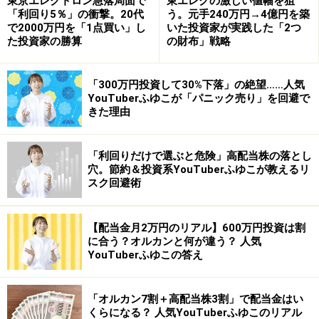
東京エレクトロン急落局面で
東エレクの激しい値幅を狙
「利回り5％」の衝撃。20代
う。元手240万円→4億円を築
で2000万円を「1点買い」し
いた投資家が実践した「2つ
た投資家の勝算
の財布」戦略
「300万円投資して30%下落」の絶望……人気
YouTuberふゆこが「パニック売り」を回避で
きた理由
「利回りだけで選ぶと危険」高配当株の落とし
穴。節約＆投資系YouTuberふゆこが教えるリ
スク回避術
【配当金月2万円のリアル】600万円投資は割
に合う？オルカンと何が違う？ 人気
YouTuberふゆこの答え
「オルカン7割＋高配当株3割」で配当金はい
くらになる？ 人気YouTuberふゆこのリアル