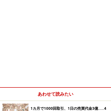
の公式情報をご確認ください。
【編集部からのお知らせ】
・「家計」について、
アンケート（2026/8/31まで）
を実施
中です！
※抽選で20名にAmazonギフト券1000円分プレゼント
※謝礼付きの限定アンケートやモニター企画に参加が可能に
なります
あわせて読みたい
1カ月で1000回取引、1日の売買代金3億……4