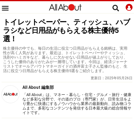
トイレットペーパー、ティッシュ、ハブ
ラシなど日用品がもらえる株主優待5
選！
株主優待の中でも、毎日の生活に役立つ日用品がもらえる銘柄は、実用
性が高く人気があります。最近は、トイレットペーパーやティッシュ、
洗剤やハミガキなど、暮らしに欠かせない日用品が値上がりしており、
こうした優待のありがたみが一層増しています。今回は、経済ジャーナ
リストでオールアバウトマネーガイドの酒井富士子さん監修のもと、生
活に役立つ日用品がもらえる株主優待5選をご紹介します。
更新日：
2025年05月26日
All About 編集部
「All About」は、マネー・暮らし・住宅・グルメ・旅行・健康
など多彩な分野で、その道のプロ（専門家）が、日常生活をよ
り豊かに快適にするノウハウから業界の最新動向、読み物コラ
ムまで、多彩なコンテンツを発信する日本最大級の総合情報サ
イトです。