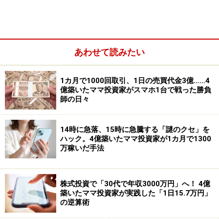
ーなどの日用品詰め合わせが届きます。食品と
ちがって消費期限がなく、「優待でもらったは
いいものの、好みじゃないのでいらなかった」
ということがほとんどないのでオススメです。
あわせて読みたい
ティッシュやトイレットペーパーなどの紙製品
は昨今、値上がり傾向にありますから、優待で
1カ月で1000回取引、1日の売買代金3億……4
もらえるのはうれしいです。日本製紙は5月1日
億築いたママ投資家がスマホ1台で戦った勝負
師の日々
出荷分より価格改訂を行っており、今後優待品
が縮小されてしまうのか、このままの規模が継
続されるのか注目しています。（酒井富士子）
14時に急落、15時に急騰する「謎のクセ」を
ハック。4億築いたママ投資家が1カ月で1300
万稼いだ手法
2. ライオン
株式投資で「30代で年収3000万円」へ！ 4億
「トップ」（洗濯洗剤）、「クリニカ」（ハミガキ
築いたママ投資家が実践した「1日15.7万円」
の逆算術
粉）、「キレイキレイ」（ハンドソープ）、台所用洗剤
のCHARMYシリーズ、「冷えピタ」など、身近な製品で