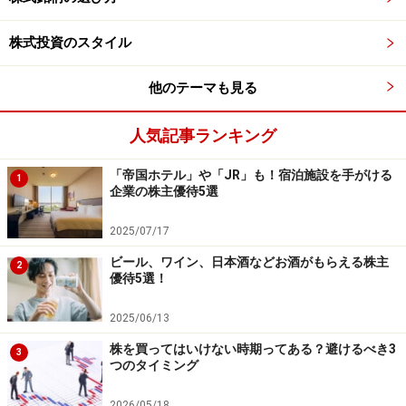
3. アース製薬
株式投資のスタイル
「アースジェット」「アースノーマット」（虫ケア用
他のテーマも見る
品）、「バスロマン」（入浴剤）、「モンダミン」「シ
ュミテクト」「ポリデント」（口腔ケア）などで有名な
人気記事ランキング
アース製薬株式会社＜4985＞。株主優待では、家庭用虫
「帝国ホテル」や「JR」も！宿泊施設を手がける
よけや消臭スプレーなど、季節に応じた日用品が届きま
1
企業の株主優待5選
す。
2025/07/17
優待の必要株数：100株以上
ビール、ワイン、日本酒などお酒がもらえる株主
2
優待5選！
最低購入金額：約49万500円（2025年5月16日終値時
点）
2025/06/13
権利確定月：6月末、12月末（年2回）
株を買ってはいけない時期ってある？避けるべき3
3
優待内容：防虫剤、消臭剤、清掃用品など自社製品詰め
つのタイミング
合わせ
2026/05/18