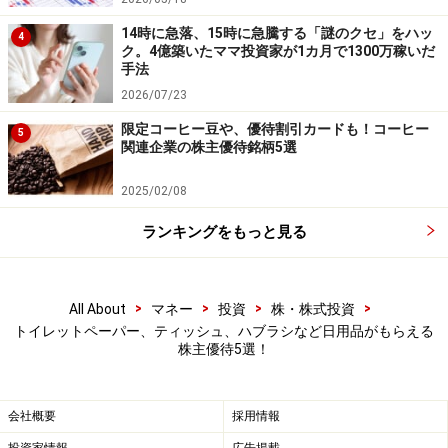
▼6月
（100株以上1000株未満）
14時に急落、15時に急騰する「謎のクセ」をハッ
4
ク。4億築いたママ投資家が1カ月で1300万稼いだ
継続3年未満：2000円相当の自社グループ製品詰め合わ
手法
せ
2026/07/23
継続3年以上：3000円相当の自社グループ製品詰め合わ
限定コーヒー豆や、優待割引カードも！コーヒー
5
せ
関連企業の株主優待銘柄5選
（1000株以上）
2025/02/08
3000円相当の自社グループ製品詰め合わせ
▼12月
ランキングをもっと見る
（100株以上）
2000円相当の自社グループ製品詰め合わせ
>
>
>
>
All About
マネー
投資
株・株式投資
※詳細の優待条件は公式Webサイトをご確認ください
トイレットペーパー、ティッシュ、ハブラシなど日用品がもらえる
株主優待5選！
入浴剤やマウスウォッシュ、虫よけ薬品などの
日用品詰め合わせが年2回届きます。6月30日基
会社概要
採用情報
準日の優待は3年未満の保有で2000円相当、3年