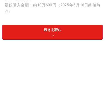
最低購入金額：約10万600円（2025年5月16日終値時
点）
権利確定月：3月末
優待内容：トイレットペーパー、ティッシュ、キッチン
続きを読む
ペーパーなど自社製品詰め合わせ
2024年例
・スコッティ フラワーパック 3倍長持ち 4ロール（ダブ
ル）〈無香料〉
・スコッティ ティシュー フラワーボックス 250組
・スコッティ ファイン 3倍巻 キッチンタオル 150カット
2ロール
などの詰め合わせ
※詳細の優待条件は公式Webサイトをご確認ください
100株以上保有でティッシュ、トイレットペーパ