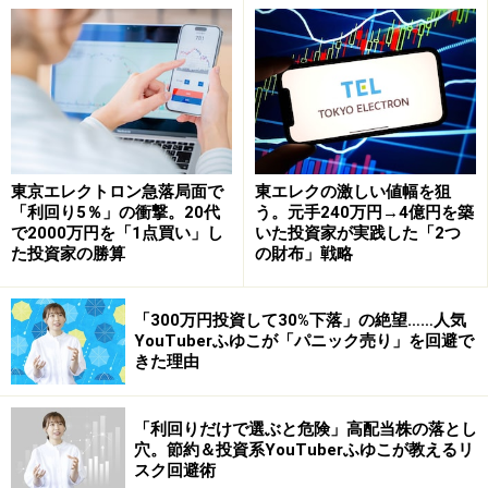
知られるライオン株式会社＜4912＞。株主優待では、口
腔ケア製品を中心に人気商品を詰め合わせで受け取れま
す。
優待の必要株数：100株以上（継続して1年以上の保有）
最低購入金額：約15万9350円（2025年5月16日終値時
東京エレクトロン急落局面で
東エレクの激しい値幅を狙
点）
「利回り5％」の衝撃。20代
う。元手240万円→4億円を築
で2000万円を「1点買い」し
いた投資家が実践した「2つ
権利確定月：12月末
た投資家の勝算
の財布」戦略
優待内容：ハミガキ、洗剤、ハンドソープなど自社製品
詰め合わせ
「300万円投資して30%下落」の絶望……人気
2025年例
YouTuberふゆこが「パニック売り」を回避で
きた理由
・OCH-TUNEハミガキ FAST（ブルーリフレッシュミン
ト）
・OCH-TUNEハミガキ SLOW（ハーバルリラックスミン
「利回りだけで選ぶと危険」高配当株の落とし
穴。節約＆投資系YouTuberふゆこが教えるリ
ト）
スク回避術
・OCH-TUNEハブラシ FAST