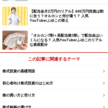
・OCH-TUNEハブラシ SLOW
【配当金月2万円のリアル】600万円投資は割
など詰め合わせ
に合う？オルカンと何が違う？ 人気
※詳細の優待条件は公式Webサイトをご確認ください
YouTuberふゆこの答え
「オルカン7割＋高配当株3割」で配当金はい
ハブラシ、ハミガキ粉、洗剤など、日用品の詰
くらになる？ 人気YouTuberふゆこのリアル
め合わせが届きます。届くものが日々使うもの
な資産配分
なので、使い残すことがないということで人気
のある優待銘柄です。ただし、最近になって優
この記事に関連するテーマ
待をもらう条件に、1年以上の継続保有が追加さ
れました。2025年12月31日分の株主優待からこ
株式投資の基礎用語
の制度が適用されます。今まで保有していた人
初心者向け株式投資のはじめ方
でも、株式を保有している口座をNISA口座に切
り替えた場合などは、保有期間がリセットされ
株の買い方と売り方
るので注意が必要です。（酒井富士子）
株式銘柄の選び方