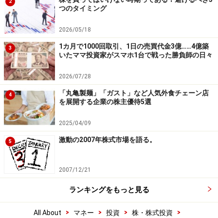
2
つのタイミング
2026/05/18
1カ月で1000回取引、1日の売買代金3億……4億築
3
いたママ投資家がスマホ1台で戦った勝負師の日々
2026/07/28
「丸亀製麺」「ガスト」など人気外食チェーン店
4
を展開する企業の株主優待5選
2025/04/09
激動の2007年株式市場を語る。
5
2007/12/21
ランキングをもっと見る
>
>
>
>
All About
マネー
投資
株・株式投資