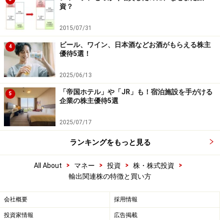
資？
2015/07/31
ビール、ワイン、日本酒などお酒がもらえる株主
4
優待5選！
2025/06/13
「帝国ホテル」や「JR」も！宿泊施設を手がける
5
企業の株主優待5選
2025/07/17
ランキングをもっと見る
>
>
>
>
All About
マネー
投資
株・株式投資
輸出関連株の特徴と買い方
会社概要
採用情報
投資家情報
広告掲載