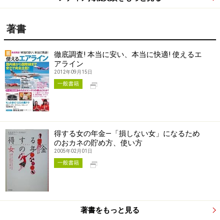
著書
徹底調査! 本当に安い、本当に快適! 使えるエ
アライン
2012年09月15日
別タブで開く
一般書籍
得する女の年金―「損しない女」になるため
のおカネの貯め方、使い方
2005年02月01日
別タブで開く
一般書籍
著書をもっと見る