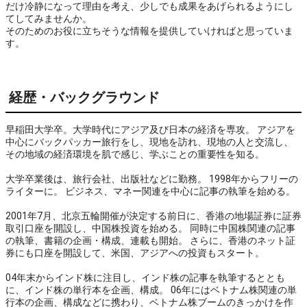
だけ冷静になって理由を考え、少しでも成果をあげられるようにし
てしてみませんか。

そのためのお役に立ちそうな情報を提供していければと思っていま
す。
経歴・バックグラウンド
早稲田大学卒。大学時代にアジア及び日本の経済を専攻。 アジアを
中心にバックパッカー旅行をし、現地を訪れ、現地の人と交流し、
その地域の経済環境を肌で感じ、学ぶことの重要性を知る。
大学卒業後は、旅行会社、出版社などに勤務。 1998年からフリーの
ライターに。 ビジネス、マネー関連を中心に記事の執筆を始める。
2001年7月、北京五輪開催が決定する前日に、香港の地場証券に証券
取引口座を開設し、中国株投資を始める。 同時に中国株関連の記事
の執筆、書籍の企画・構成、連載も開始。 さらに、香港のネット証
券にも口座を開設して、米国、アジアへの投資もスタート。
04年末からインド株に注目し、インド株の記事を執筆するととも
に、インド株の単行本を企画、構成。 06年にはベトナム株関連の単
行本の企画、構成などに携わり、ベトナム株ブームのきっかけを作