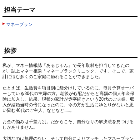
担当テーマ
マネープラン
挨拶
私が、マネー情報誌『あるじゃん』で長年取材を担当してきたの
が、誌上マネー相談「マネープランクリニック」です。そこで、家
計に悩む多くのご家庭に触れることができました。

たとえば、生活費を項目別に袋分けしているのに、毎月予算オーバ
ーしている30代の主婦の方。老後が心配だからと高額の個人年金保
険に加入し、結果、現状の家計が赤字続きという20代のご夫婦。収
入が結婚当時の倍になったのに、今の方が生活にゆとりがないと思
い悩む40代のご主人、などなど……。

お金の悩みは千差万別。だからこそ、自分なりの解決法を見つける
しかありません。

大切なのは無理のない、そして自分によりマッチしたマネープラン