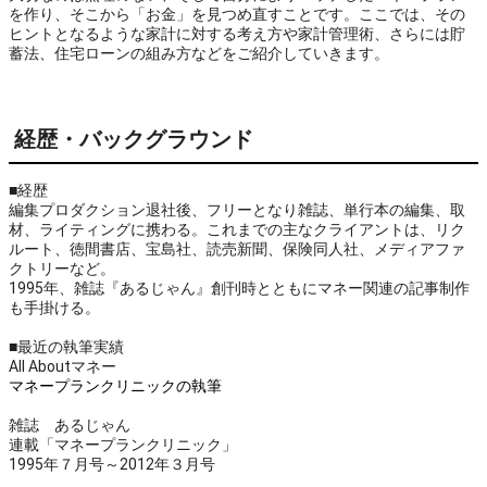
を作り、そこから「お金」を見つめ直すことです。ここでは、その
ヒントとなるような家計に対する考え方や家計管理術、さらには貯
蓄法、住宅ローンの組み方などをご紹介していきます。
経歴・バックグラウンド
■経歴
編集プロダクション退社後、フリーとなり雑誌、単行本の編集、取
材、ライティングに携わる。これまでの主なクライアントは、リク
ルート、徳間書店、宝島社、読売新聞、保険同人社、メディアファ
クトリーなど。
1995年、雑誌『あるじゃん』創刊時とともにマネー関連の記事制作
も手掛ける。
■最近の執筆実績
All Aboutマネー
マネープランクリニックの執筆
雑誌 あるじゃん
連載「マネープランクリニック」
1995年７月号～2012年３月号