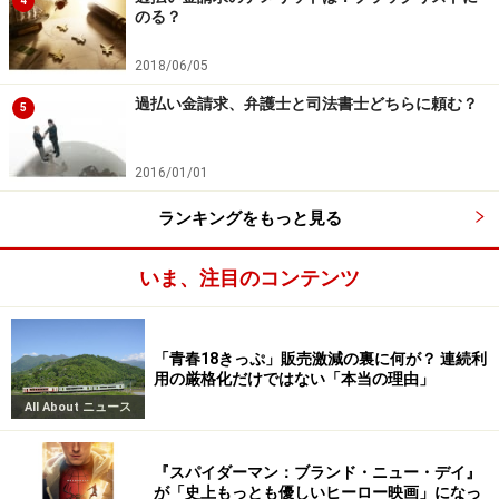
4
のる？
2018/06/05
過払い金請求、弁護士と司法書士どちらに頼む？
5
2016/01/01
ランキングをもっと見る
いま、注目のコンテンツ
「青春18きっぷ」販売激減の裏に何が？ 連続利
用の厳格化だけではない「本当の理由」
All About ニュース
『スパイダーマン：ブランド・ニュー・デイ』
が「史上もっとも優しいヒーロー映画」になっ