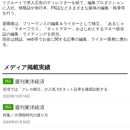
リクルートで求人広告のディレクターを経て、編集プロダクション
に入社。情報誌や単行本、PR誌などさまざまな媒体の編集・執筆等
を行う。
退職後は、フリーランスの編集＆ライターとして独立。「あるじゃ
ん」「マネープラス」「ネットマネー」をはじめとするマネー総合
誌の編集・ライティングを担当。
現在は雑誌、web等でお金に関する記事の編集、ライター業務に携わ
る。
メディア掲載実績
週刊東洋経済
雑誌
近頃では「クレカ積立」が人気 5大ネット証券を徹底比較する
2023年10月16日
週刊東洋経済
雑誌
特集／大増税時代の渡り方
2023年01月30日