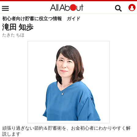
初心者向け貯蓄に役立つ情報
ガイド
滝田 知歩
たきた ちほ
頑張り過ぎない節約＆貯蓄術を、お金初心者にわかりやすく解
説します