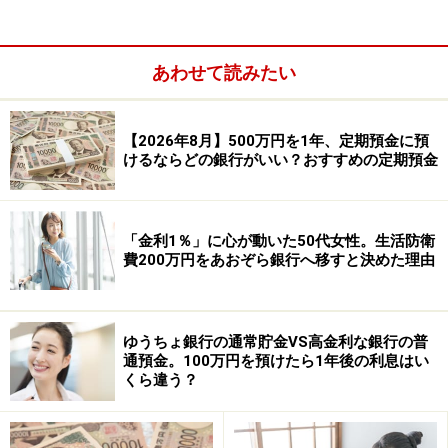
あわせて読みたい
【2026年8月】500万円を1年、定期預金に預
けるならどの銀行がいい？おすすめの定期預金
三菱UFJ銀行～100枚
「金利1％」に心が動いた50代女性。生活防衛
城南信用金庫～100枚
費200万円をあおぞら銀行へ移すと決めた理由
多摩信用金庫～500枚
なお、手続きは平日15時までなので、手軽に入金したい
ゆうちょ銀行の通常貯金VS高金利な銀行の普
通預金。100万円を預けたら1年後の利息はい
方はATMを利用するといいでしょう。下記に金融機関の
くら違う？
ATMでの硬貨の預け入れについてまとめてみました。