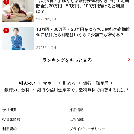
ので、注意が必要です。
【2月9日～】ゆうちょ銀行が金利引き上げ！定期
4
貯金に20万円、50万円、100万円預けると利息
は？
2026/02/10
10万円・30万円・50万円をゆうちょ銀行の定期貯
5
金に預けたら利息はいくら？少額でも増える？
2025/11/14
ランキングをもっと見る
>
>
>
>
All About
マネー
貯める
銀行・郵便局
>
銀行の手数料
銀行や信用金庫等で手数料無料で両替するには？
窓口で必要な硬貨を指定して引き出す
金融機関の窓口で、自分の口座からお金を引き出すとき
会社概要
採用情報
に、必要な硬貨を指定して出金するという方法もありま
投資家情報
広告掲載
す。3000円分の硬貨を引き出すとして、出金用の書類に
利用規約
プライバシーポリシー