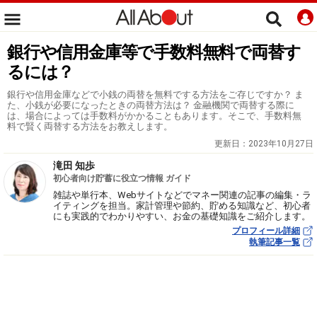
銀行や信用金庫等で手数料無料で両替す
るには？
銀行や信用金庫などで小銭の両替を無料でする方法をご存じですか？ ま
た、小銭が必要になったときの両替方法は？ 金融機関で両替する際に
は、場合によっては手数料がかかることもあります。そこで、手数料無
料で賢く両替する方法をお教えします。
更新日：
2023年10月27日
滝田 知歩
初心者向け貯蓄に役立つ情報 ガイド
雑誌や単行本、Webサイトなどでマネー関連の記事の編集・ラ
イティングを担当。家計管理や節約、貯める知識など、初心者
にも実践的でわかりやすい、お金の基礎知識をご紹介します。
プロフィール詳細
執筆記事一覧