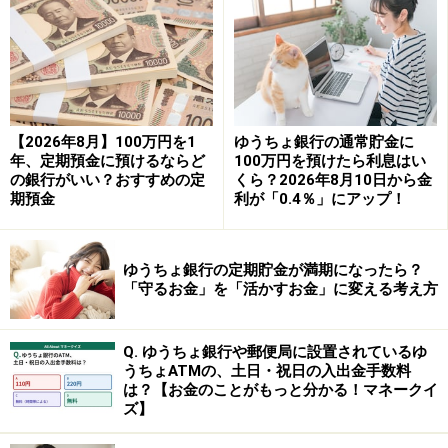
ATMで一度に預け入れできる硬貨の枚数
みずほ銀行～100枚
三井住友銀行～100枚（500円硬貨は～75枚）
三菱UFJ銀行～100枚
城南信用金庫～100枚
【2026年8月】100万円を1
ゆうちょ銀行の通常貯金に
多摩信用金庫～100枚
年、定期預金に預けるならど
100万円を預けたら利息はい
の銀行がいい？おすすめの定
くら？2026年8月10日から金
期預金
利が「0.4％」にアップ！
ATMで入金できる硬貨は、1回につき100枚までというの
が一般的です。ただし、そもそも硬貨の取り扱いができ
ないATMもあるので注意しましょう。硬貨の入金ができ
ゆうちょ銀行の定期貯金が満期になったら？
「守るお金」を「活かすお金」に変える考え方
るATMは、ほとんどの場合で店舗内のATMに限られま
す。
Q. ゆうちょ銀行や郵便局に設置されているゆ
うちょATMの、土日・祝日の入出金手数料
硬貨を入金できる時間帯は、銀行は平日8:45～18:00ま
は？【お金のことがもっと分かる！マネークイ
で、信用金庫は各金庫により異なります。
ズ】