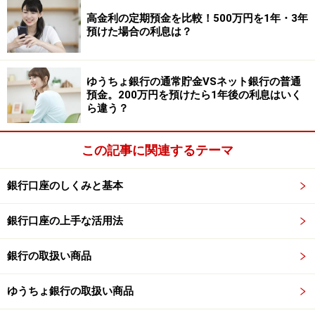
なお、ゆうちょ銀行では2022年から、ATMでの入出金の
高金利の定期預金を比較！500万円を1年・3年
際に硬貨を伴う場合、枚数に応じた手数料がかかるよう
預けた場合の利息は？
になりました。
ゆうちょ銀行の通常貯金VSネット銀行の普通
小銭へ両替したいときは両替機を利用
預金。200万円を預けたら1年後の利息はいく
ら違う？
最近は大手銀行で両替手数料が見直しされるなど、一定
枚数以上の両替では手数料がかかってしまうことがほと
この記事に関連するテーマ
んどです。でも自分のお金を小銭に両替するのに、手数
料を払うのはもったいないもの。そこで手数料無料で小
銀行口座のしくみと基本
銭に両替する方法を具体的にご紹介します。
銀行口座の上手な活用法
まずは、金融機関に設置されている両替機を利用する方
銀行の取扱い商品
法です。その金融機関の口座を持っていれば、キャッシ
ュカードを使って利用することができます。なお、金融
ゆうちょ銀行の取扱い商品
機関によって手数料無料で両替できる枚数が異なりま