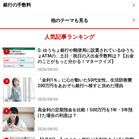
す。
銀行の手数料
そこで、大手銀行で両替機を使って手数料無料で両替で
他のテーマも見る
きる枚数をまとめてみました。また、ゆうちょ銀行では
両替がもともとできないことになっています。
人気記事ランキング
Q. ゆうちょ銀行や郵便局に設置されているゆうち
両替機を利用して手数料無料で両替可能な限度枚数
1
ょATMの、土日・祝日の入出金手数料は？【お金
みずほ銀行～10枚
のことがもっと分かる！マネークイズ】
三井住友銀行～10枚
2026/08/03
三菱UFJ銀行～10枚
「金利1％」に心が動いた50代女性。生活防衛費
2
200万円をあおぞら銀行へ移すと決めた理由
※いずれも1日1回、同金融機関のキャッシュカード利用
2026/08/06
の場合
高金利の定期預金を比較！500万円を1年・3年預
3
けた場合の利息は？
大手銀行の場合、10枚までというところが多くなってい
2026/08/02
ます。なお手数料無料で両替できる回数は1日1回までな