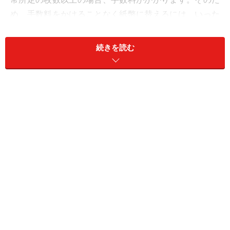
め、手数料をかけることなく紙幣に替えるには、いった
ん自分の口座に小銭を入金して、紙幣で引き出すのがも
っとも手軽な方法です。自分の口座のお金を引き出すの
続きを読む
ですから、金融機関の営業時間内なら手数料はもちろん
無料です。
ただし、窓口で入金する場合、大量の硬貨だと手数料が
かかります。
窓口で手数料無料で硬貨を預け入れる限度枚数
みずほ銀行～100枚
三井住友銀行～300枚