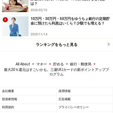
は？
※2：Apple Payに設定する場合は、QUICPay+（クイック
2026/02/10
ペイプラス）加盟店でも利用可
10万円・30万円・50万円をゆうちょ銀行の定期貯
5
金に預けたら利息はいくら？少額でも増える？
つながる仕組みで、キャッシュレス生活を
2025/11/14
よりおトクに
ランキングをもっと見る
MUFGは、銀行・カード・証券を横断してサービスをつ
なぐ新ブランド「エムット」を通じて、金融の“つながり
やすさ”を重視した取り組みを進めています。
>
>
>
>
All About
マネー
貯める
銀行・郵便局
最大20％還元はすごいかも。三菱UFJカードの新ポイントアッププ
ログラム
今回始まった三菱UFJカードの「ポイントアッププログ
ラム」と「グローバルポイント Wallet」を上手に組み合
わせれば、日常の買い物がもっとおトクで便利になりそ
会社概要
採用情報
うです。
投資家情報
広告掲載
利用規約
プライバシーポリシー
支払いのたびに、「ちょっとうれしい」「気軽に使え