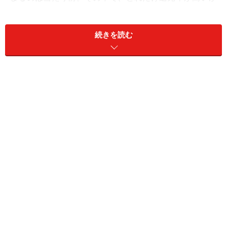
が決め手になります。
続きを読む
三菱UFJカードでは、これまで最大5.5％だった特定加盟
店でのポイント還元率が、6月2日から
通常7％にアッ
プ
。さらに条件をクリアすれば、
最大20％という高還元
が受けられる注目の内容です。対象店舗（特定加盟店）
は、「セブン‐イレブン」「ローソン」といったコンビニ
や、「オーケー」「ジャパンミート」などのスーパー、
「コカ・コーラ自販機」など全30ブランド（※1）です。