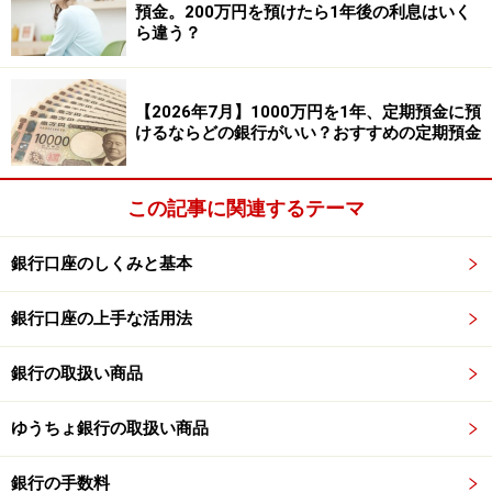
預金。200万円を預けたら1年後の利息はいく
まさに、エムットのコンセプト通り、
MUFGの金融サー
ら違う？
ビスを連携して利用することでお得になる＝還元ポイン
トがどんどん増える仕組み
です。
【2026年7月】1000万円を1年、定期預金に預
けるならどの銀行がいい？おすすめの定期預金
また、三菱UFJカードのアプリでは、現在の還元率や達
成条件が一目で確認でき、「何をすればもっとおトクに
この記事に関連するテーマ
なるのか」が分かりやすく表示されるようになっていま
す。
銀行口座のしくみと基本
※1：対象店舗は、カード国際ブランドによって一部異な
銀行口座の上手な活用法
ります
銀行の取扱い商品
ポイントが“貯まる”だけでなく“使える”へ
ゆうちょ銀行の取扱い商品
ポイントプログラムと同時に登場したのが「グローバル
ポイント Wallet」です。これは、三菱UFJカードなどで
銀行の手数料