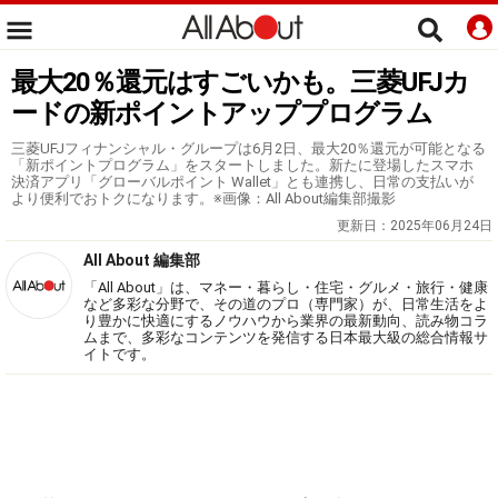
最大20％還元はすごいかも。三菱UFJカ
ードの新ポイントアッププログラム
三菱UFJフィナンシャル・グループは6月2日、最大20％還元が可能となる
「新ポイントプログラム」をスタートしました。新たに登場したスマホ
決済アプリ「グローバルポイント Wallet」とも連携し、日常の支払いが
より便利でおトクになります。※画像：All About編集部撮影
更新日：
2025年06月24日
All About 編集部
「All About」は、マネー・暮らし・住宅・グルメ・旅行・健康
など多彩な分野で、その道のプロ（専門家）が、日常生活をよ
り豊かに快適にするノウハウから業界の最新動向、読み物コラ
ムまで、多彩なコンテンツを発信する日本最大級の総合情報サ
イトです。