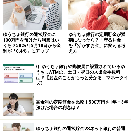
では、どうすれば最大20％のポイント還元を実現できる
のでしょうか。まずは、カードの支払口座を「三菱UFJ
銀行」に設定し、三菱UFJカードアプリで、ポイントア
ッププログラムにエントリーします。
ゆうちょ銀行の通常貯金に
ゆうちょ銀行の定期貯金が満
100万円を預けたら利息はい
期になったら？「守るお金」
加えて、次のような条件でポイント還元率がアップ。こ
くら？2026年8月10日から金
を「活かすお金」に変える考
利が「0.4％」にアップ！
え方
こでは、条件の一例を紹介します（詳細は公式Webサイ
トをご確認ください）。
Q. ゆうちょ銀行や郵便局に設置されているゆ
三菱UFJカードアプリにログイン：＋0.5ポイント
うちょATMの、土日・祝日の入出金手数料
は？【お金のことがもっと分かる！マネークイ
5万円以上のカード利用：＋0.5ポイント
ズ】
三菱UFJダイレクト（インターネットバンキング）
にログイン：＋1.0％
高金利の定期預金を比較！500万円を1年・3年
預けた場合の利息は？
「三菱UFJ eスマート証券」または「WealthNavi for
三菱UFJ銀行」で積み立て1万円以上：＋1.0％
ゆうちょ銀行の通常貯金VSネット銀行の普通