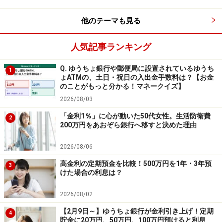
貯めたポイントを、Visa加盟店（※2）でタッチ決済に使
えるスマホ決済アプリです。
他のテーマも見る
人気記事ランキング
Q. ゆうちょ銀行や郵便局に設置されているゆうち
三菱UFJフィナンシャル・グループ新ブランド「エムット」
1
ょATMの、土日・祝日の入出金手数料は？【お金
発表記者会見の様子 ※All About編集部撮影
のことがもっと分かる！マネークイズ】
1ポイント＝5円でチャージでき、
アプリにチャージした
2026/08/03
ポイントをそのまま支払いに充てられる
のが魅力。コン
「金利1％」に心が動いた50代女性。生活防衛費
2
200万円をあおぞら銀行へ移すと決めた理由
ビニやカフェのレジで、スマホをかざすだけでポイント
払いが完了します。
2026/08/06
高金利の定期預金を比較！500万円を1年・3年預
3
これまで「貯めたポイントをどう使えばいいか分からな
けた場合の利息は？
い」「気付いたら失効していた」といった人も多かった
2026/08/02
かもしれませんが、こうした“使いにくさ”を解消してく
れるのがこのアプリというわけです。
【2月9日～】ゆうちょ銀行が金利引き上げ！定期
4
貯金に20万円、50万円、100万円預けると利息