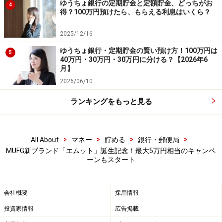
ゆうちょ銀行の定期貯金と定額貯金、どっちがお
4
参考
得？100万円預けたら、もらえる利息はいくら？
株式会社三菱UFJフィナンシャル・グループ：「
三菱UFJ
2025/12/16
銀行口座開設＆三菱UFJカード新規入会などの条件達成
ゆうちょ銀行・定期貯金の賢い預け方！100万円は
で最大5万円相当がもらえるキャンペーンを開始
」
5
40万円・30万円・30万円に分ける？【2026年6
月】
※記事内容は執筆時点のものです。最新の内容をご確認くださ
2026/06/10
い。
本記事の内容は一般的な情報提供を目的としており、特定の金融
ランキングをもっと見る
商品や投資行動を推奨するものではありません。
投資や資産運用に関する最終的なご判断はご自身の責任において
行ってください。
掲載情報の正確性・完全性については十分に配慮しております
が、その内容を保証するものではなく、これに基づく損失・損害
>
>
>
>
All About
マネー
貯める
銀行・郵便局
などについて当社は一切の責任を負いません。
MUFG新ブランド「エムット」誕生記念！最大5万円相当のキャンペ
最新の情報や詳細については、必ず各金融機関やサービス提供者
ーンもスタート
の公式情報をご確認ください。
【編集部からのお知らせ】
会社概要
採用情報
・「家計」について、
アンケート（2026/8/31まで）
を実施
中です！
投資家情報
広告掲載
※抽選で20名にAmazonギフト券1000円分プレゼント