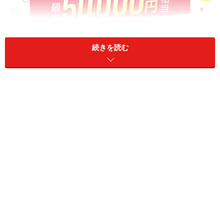
続きを読む
新金融サービスブランド「エムット」の誕生記念キャンペー
ン（画像出典：株式会社三菱UFJフィナンシャル・グルー
プ）
キャンペーンでは、MUFGのサービスをこれから始める
人に向けて、最大5万円相当の特典が用意されていま
す。例えば、「銀行口座の開設」や「クレジットカード
の申し込み」など、対象サービスの新規利用や条件の達
成に応じて、現金やポイントがもらえます。
■最大5万円相当プレゼントキャンペーンの条件と特典
三菱UFJ銀行アプリでの新規口座開設（5万円以上入
金）で1万円