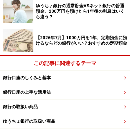
ゆうちょ銀行の通常貯金VSネット銀行の普通
預金。200万円を預けたら1年後の利息はいく
ら違う？
三菱UFJフィナンシャル・グループ新ブランド「エムット」
発表記者会見の様子 ※All About編集部撮影
【2026年7月】1000万円を1年、定期預金に預
グループ内の金融サービスをまとめて使うとおトクにな
けるならどの銀行がいい？おすすめの定期預金
る――
そんな「エムット」の世界観を、このキャンペーン
でいち早く体験できます。
この記事に関連するテーマ
特別金利の定期預金キャンペーンも予定
銀行口座のしくみと基本
加えて、この夏には
年1％の特別金利が適用される円定
銀行口座の上手な活用法
期預金のキャンペーン
も実施予定です。
銀行の取扱い商品
ゆうちょ銀行の取扱い商品
三菱UFJフィナンシャル・グループ新ブランド「エムット」
発表記者会見の様子 ※All About編集部撮影