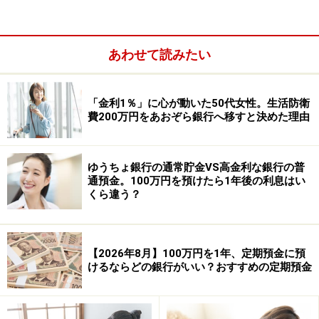
あわせて読みたい
「金利1％」に心が動いた50代女性。生活防衛
費200万円をあおぞら銀行へ移すと決めた理由
ゆうちょ銀行の通常貯金VS高金利な銀行の普
通預金。100万円を預けたら1年後の利息はい
くら違う？
三菱UFJカードの新規入会（そのほか条件達成）で
最大1万円相当ポイント
【2026年8月】100万円を1年、定期預金に預
上記、口座開設でカード利用分（対象店舗のみ）が
けるならどの銀行がいい？おすすめの定期預金
一定期間20％ポイント還元（最大2万円相当）
10万円以上の預金残高と、各種お取引で最大1万円