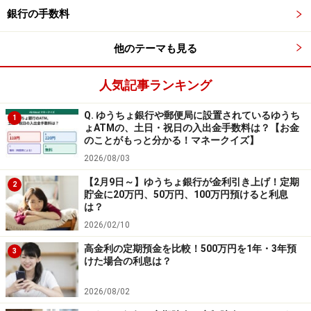
銀行の手数料
マイナス金利解除後としては最大規模のキャンペーンと
なる見込みで、先着順での受付が予定されています。ま
他のテーマも見る
とまった資金を預けたいと考えている人にとっては、見
逃せないチャンスになりそうです。
人気記事ランキング
Q. ゆうちょ銀行や郵便局に設置されているゆうち
1
なお、詳細は公式Webサイトなどで、あらためて案内さ
ょATMの、土日・祝日の入出金手数料は？【お金
のことがもっと分かる！マネークイズ】
れる予定です。
2026/08/03
キャンペーンを利用しておトクにスタート
【2月9日～】ゆうちょ銀行が金利引き上げ！定期
2
貯金に20万円、50万円、100万円預けると利息
は？
今回のキャンペーンは、「お金のことって難しそう」
2026/02/10
「何から始めればいいか分からない」と感じている人
が、最初の一歩を踏み出すきっかけとしてもぴったり。
高金利の定期預金を比較！500万円を1年・3年預
3
けた場合の利息は？
MUFGの新たな取り組みが、私たちの暮らしにどんな変
化をもたらすのか。今後の展開にも注目したいですね。
2026/08/02