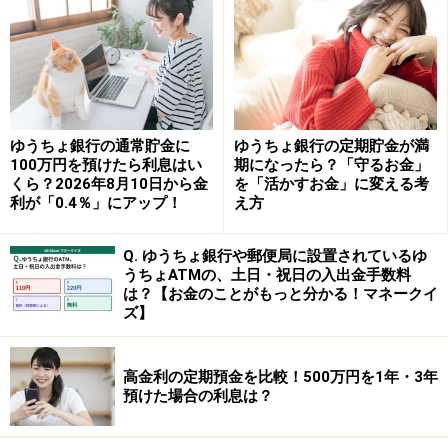
相当ポイント
（要エントリーの特典あり、詳細は公式Webサイトなど
でご確認ください）
はじめての人にも分かりやすく、取り組みやすい内容な
ので、これからMUFGのサービスを使い始めたい人には
ゆうちょ銀行の通常貯金に
ゆうちょ銀行の定期貯金が満
絶好のチャンスです。
100万円を預けたら利息はい
期になったら？「守るお金」
くら？2026年8月10日から金
を「活かすお金」に変える考
利が「0.4％」にアップ！
え方
さらに“つなげる”ことで最大5万円！
Q. ゆうちょ銀行や郵便局に設置されているゆ
また、三菱UFJ銀行の口座／アプリと、複数のMUFGサー
うちょATMの、土日・祝日の入出金手数料
ビスを
つなげる
（＝接続させる）ことで、さらに最大5
は？【お金のことがもっと分かる！マネークイ
万円相当を受け取れるのも大きな魅力です。
ズ】
対象となるサービスには、「三菱UFJカード」「三菱UFJ
高金利の定期預金を比較！500万円を1年・3年
預けた場合の利息は？
eスマート証券」「COIN+（コインプラス）」
「WealthNavi（ウェルスナビ）」が予定されています。