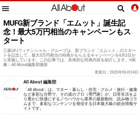
MUFG新ブランド「エムット」誕生記
念！最大5万円相当のキャンペーンもス
タート
三菱UFJフィナンシャル・グループは、新ブランド「エムット」のスター
トを記念して、最大5万円相当の特典がもらえるキャンペーンを6月2日か
ら実施しています。この記事では、具体的な特典内容を紹介します。※画
像：All About編集部撮影
更新日：
2025年06月24日
All About 編集部
「All About」は、マネー・暮らし・住宅・グルメ・旅行・健康
など多彩な分野で、その道のプロ（専門家）が、日常生活をよ
り豊かに快適にするノウハウから業界の最新動向、読み物コラ
ムまで、多彩なコンテンツを発信する日本最大級の総合情報サ
イトです。