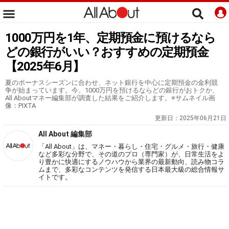
1000万円を1年、定期預金に預けるなら
どの銀行がいい？おすすめの定期預金
【2025年6月】
夏のボーナスシーズンに合わせ、ネット銀行を中心に定期預金の金利競
争が始まっています。今、1000万円を預けるならどの銀行がおトクか、
All Aboutマネー編集部が調査した結果をご紹介します。※サムネイル画
像：PIXTA
更新日：
2025年06月21日
All About 編集部
「All About」は、マネー・暮らし・住宅・グルメ・旅行・健康
など多彩な分野で、その道のプロ（専門家）が、日常生活をよ
り豊かに快適にするノウハウから業界の最新動向、読み物コラ
ムまで、多彩なコンテンツを発信する日本最大級の総合情報サ
イトです。