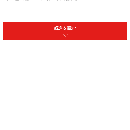
1000万円を1年間預け入れるなら？ おすす
めの銀行9つ
続きを読む
金利の高いものから順にご紹介していきます。
①UI銀行
商品名：大口定期預金
金利：1.05％
預入期間：1年
預入金額：1000万円以上（1円単位）