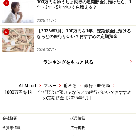
⑤愛媛銀行 四国八十八カ所支店
100万円をゆうちょ銀行の定期貯金に預けたら、1
4
年・3年・5年でいくら増える？
商品名：四国八十八カ所支店定期預金 スーパー定
期300
2025/11/30
金利：0.85％
【2026年7月】100万円を1年、定期預金に預ける
5
ならどの銀行がいい？おすすめの定期預金
預入期間：1年
預入金額：300万円以上1000万円以下（1円単位）
2026/07/04
ランキングをもっと見る
※特別金利プラン適用。終了時期は未定。
⑥ソニー銀行
>
>
>
>
All About
マネー
貯める
銀行・郵便局
商品名：円定期預金
1000万円を1年、定期預金に預けるならどの銀行がいい？おすすめ
の定期預金【2025年6月】
金利：0.80％
預入期間：1年
会社概要
採用情報
預入金額：1000円以上（1円単位）
投資家情報
広告掲載
※「円定期特別金利」が適用されたケース。新規預け入