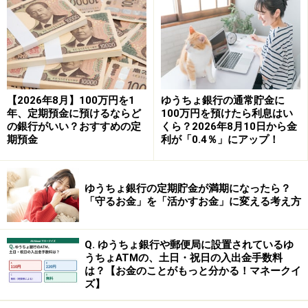
※「夏の1年もの特別金利＋円預金増やすと優遇キャンペ
ーン」が適用されたケース。対象期間：2025年6月4日～
8月31日。
【特典1】特別金利
1年もの円定期預金に預け入れた場合、通常金利年0.40％
【2026年8月】100万円を1
ゆうちょ銀行の通常貯金に
年、定期預金に預けるならど
100万円を預けたら利息はい
に年0.45％の金利が上乗せされて年0.85％が適用され
の銀行がいい？おすすめの定
くら？2026年8月10日から金
る。
期預金
利が「0.4％」にアップ！
【特典2】現金特典
ゆうちょ銀行の定期貯金が満期になったら？
特典1に預け入れた金額のうち、増やした円預金額に対
「守るお金」を「活かすお金」に変える考え方
して、特典1の特別金利に加えて年0.15％で1年間運用し
た際の利息相当額の現金がプレゼントされる。増加額に
Q. ゆうちょ銀行や郵便局に設置されているゆ
は、キャンペーン中に増加した円普通預金の残高も含ま
うちょATMの、土日・祝日の入出金手数料
は？【お金のことがもっと分かる！マネークイ
れる。現金入金は2026年9月下旬の予定。
ズ】