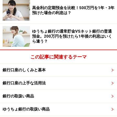
③東京スター銀行
高金利の定期預金を比較！500万円を1年・3年
商品名：スターワン円定期預金プラス＜インターネ
預けた場合の利息は？
ット限定＞
金利：0.91％
ゆうちょ銀行の通常貯金VSネット銀行の普通
預入期間：1年
預金。200万円を預けたら1年後の利息はいく
ら違う？
預入金額：50万円以上（1円単位）
※「夏のボーナスキャンペーン」が適用されたケース。
この記事に関連するテーマ
対象期間は2025年6月1日～6月30日。募集総額500億円
に到達した時点で取扱終了。抽選で1000名に2000円分の
銀行口座のしくみと基本
QUOカードPayも当たる。
銀行口座の上手な活用法
※新規口座開設の場合はインターネット限定の優遇プラ
銀行の取扱い商品
ンがあり、金利年1.11％となる。預入期間は1年で、預入
金額50万円以上。
ゆうちょ銀行の取扱い商品