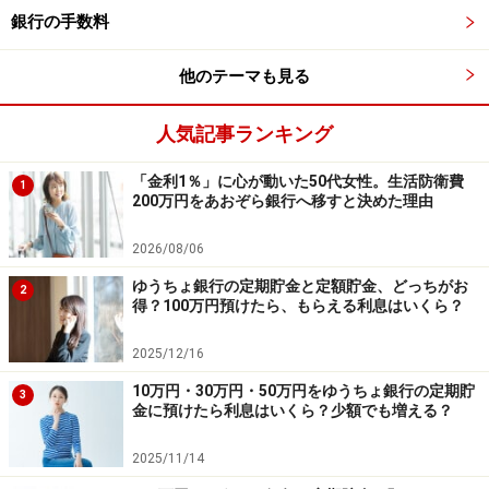
※「店頭・テレホンバンクでのスターワン円定期預金プ
銀行の手数料
ラス」および上記の新規口座開設優遇プランの場合は、
他のテーマも見る
「夏のボーナスキャンペーン」の対象外。
人気記事ランキング
④オリックス銀行
商品名：eダイレクト定期預金～インターネット取
「金利1％」に心が動いた50代女性。生活防衛費
1
200万円をあおぞら銀行へ移すと決めた理由
引専用預金～大口定期
金利：0.85％
2026/08/06
預入期間：1年
ゆうちょ銀行の定期貯金と定額貯金、どっちがお
2
得？100万円預けたら、もらえる利息はいくら？
預入金額：1000万円以上（1円単位）
2025/12/16
※新規口座開設の場合は、「eダイレクト定期預金 優遇金
10万円・30万円・50万円をゆうちょ銀行の定期貯
利プログラム」が利用でき、1年ものは金利年1.20％とな
3
金に預けたら利息はいくら？少額でも増える？
る。預入額上限は1000万円。
2025/11/14