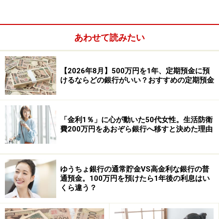
あわせて読みたい
【2026年8月】500万円を1年、定期預金に預
けるならどの銀行がいい？おすすめの定期預金
②auじぶん銀行
「金利1％」に心が動いた50代女性。生活防衛
費200万円をあおぞら銀行へ移すと決めた理由
商品名：円定期預金
金利：1.00％（通常金利年0.40％＋特別金利0.45％
＋現金特典0.15％）
ゆうちょ銀行の通常貯金VS高金利な銀行の普
通預金。100万円を預けたら1年後の利息はい
預入期間：1年
くら違う？
預入金額：1万円以上（1円単位）