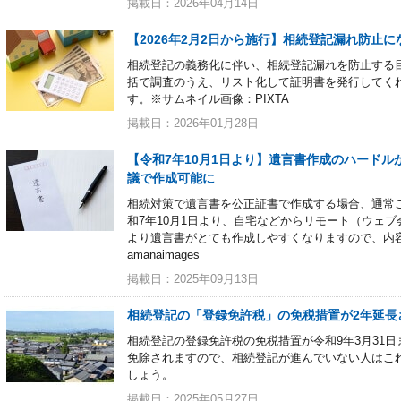
掲載日：2026年04月14日
【2026年2月2日から施行】相続登記漏れ防止
相続登記の義務化に伴い、相続登記漏れを防止する
括で調査のうえ、リスト化して証明書を発行してく
す。※サムネイル画像：PIXTA
掲載日：2026年01月28日
【令和7年10月1日より】遺言書作成のハード
議で作成可能に
相続対策で遺言書を公正証書で作成する場合、通常
和7年10月1日より、自宅などからリモート（ウェ
より遺言書がとても作成しやすくなりますので、内
amanaimages
掲載日：2025年09月13日
相続登記の「登録免許税」の免税措置が2年延長
相続登記の登録免許税の免税措置が令和9年3月31
免除されますので、相続登記が進んでいない人はこ
しょう。
掲載日：2025年05月27日