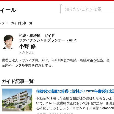
ィール
ップ
ガイド記事一覧
相続・相続税
ガイド
ファイナンシャルプランナー（AFP）
小野 修
おの おさむ
税理士法人レガシィ所属。AFP。年100件超の相続・相続対策を担当。資
産家やトラブル事案を得意とする。
ガイド記事一覧
相続税の過度な節税に規制が！2026年度税制
不動産を活用した過度な相続税の節税とならないよ
いて、2026年度税制改正において評価方法が一部
を確認してみましょう。※サムネイル画像：amanaim