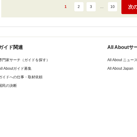
次
1
2
3
…
10
ガイド関連
All Abou
専門家サーチ（ガイドを探す）
All About ニュー
All Aboutガイド募集
All About Japan
ガイドへの仕事・取材依頼
国民の決断