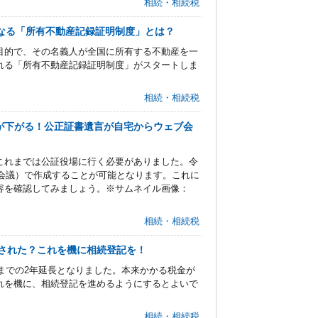
相続・相続税
になる「所有不動産記録証明制度」とは？
目的で、その名義人が全国に所有する不動産を一
れる「所有不動産記録証明制度」がスタートしま
相続・相続税
ルが下がる！公正証書遺言が自宅からウェブ会
これまでは公証役場に行く必要がありました。令
ブ会議）で作成することが可能となります。これに
容を確認してみましょう。※サムネイル画像：
相続・相続税
された？これを機に相続登記を！
日までの2年延長となりました。本来かかる税金が
れを機に、相続登記を進めるようにするとよいで
相続・相続税