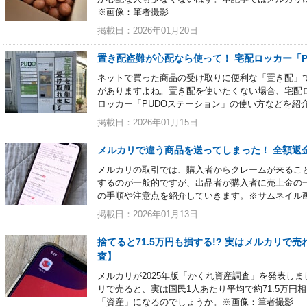
※画像：筆者撮影
掲載日：2026年01月20日
置き配盗難が心配なら使って！ 宅配ロッカー「
ネットで買った商品の受け取りに便利な「置き配」
がありますよね。置き配を使いたくない場合、宅配
ロッカー「PUDOステーション」の使い方などを紹
掲載日：2026年01月15日
メルカリで違う商品を送ってしまった！ 全額返
メルカリの取引では、購入者からクレームが来るこ
するのが一般的ですが、出品者が購入者に売上金の
の手順や注意点を紹介していきます。※サムネイル
掲載日：2026年01月13日
捨てると71.5万円も損する!? 実はメルカリで売
査】
メルカリが2025年版「かくれ資産調査」を発表し
リで売ると、実は国民1人あたり平均で約71.5万
「資産」になるのでしょうか。※画像：筆者撮影