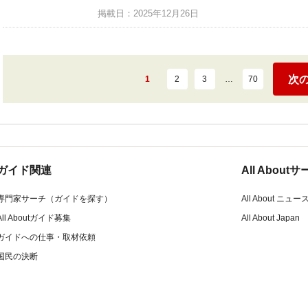
掲載日：2025年12月26日
次
1
2
3
…
70
ガイド関連
All Abou
専門家サーチ（ガイドを探す）
All About ニュー
All Aboutガイド募集
All About Japan
ガイドへの仕事・取材依頼
国民の決断