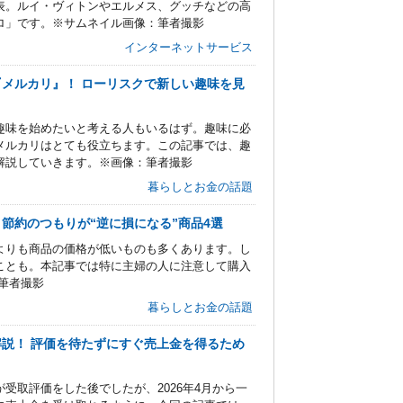
表。ルイ・ヴィトンやエルメス、グッチなどの高
ロ」です。※サムネイル画像：筆者撮影
インターネットサービス
『メルカリ』！ ローリスクで新しい趣味を見
趣味を始めたいと考える人もいるはず。趣味に必
メルカリはとても役立ちます。この記事では、趣
解説していきます。※画像：筆者撮影
暮らしとお金の話題
節約のつもりが“逆に損になる”商品4選
よりも商品の価格が低いものも多くあります。し
ことも。本記事では特に主婦の人に注意して購入
筆者撮影
暮らしとお金の話題
説！ 評価を待たずにすぐ売上金を得るため
受取評価をした後でしたが、2026年4月から一