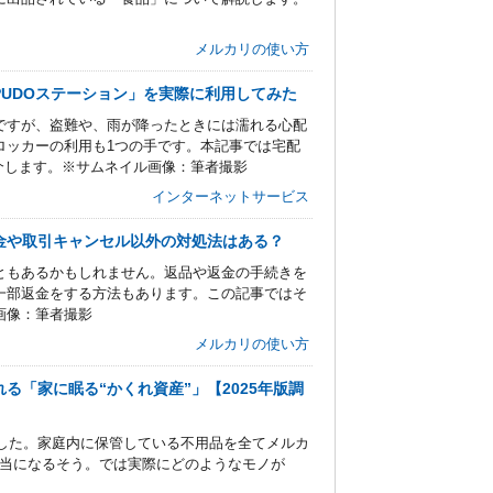
メルカリの使い方
PUDOステーション」を実際に利用してみた
ですが、盗難や、雨が降ったときには濡れる心配
ロッカーの利用も1つの手です。本記事では宅配
介します。※サムネイル画像：筆者撮影
インターネットサービス
金や取引キャンセル以外の対処法はある？
ともあるかもしれません。返品や返金の手続きを
一部返金をする方法もあります。この記事ではそ
画像：筆者撮影
メルカリの使い方
れる「家に眠る“かくれ資産”」【2025年版調
ました。家庭内に保管している不用品を全てメルカ
円相当になるそう。では実際にどのようなモノが