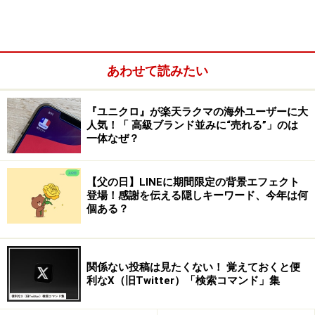
あわせて読みたい
『ユニクロ』が楽天ラクマの海外ユーザーに大
メルカリでは参考書や部活で使うものの取
人気！「 高級ブランド並みに“売れる”」のは
一体なぜ？
引が活発に
【父の日】LINEに期間限定の背景エフェクト
登場！感謝を伝える隠しキーワード、今年は何
個ある？
出典：株式会社メルカリ
プレスリリース
関係ない投稿は見たくない！ 覚えておくと便
メルカリが5月に発表した4月のトレンド通信からは、教
利なX（旧Twitter）「検索コマンド」集
科書や参考書の取引件数が活発になったことが分かりま