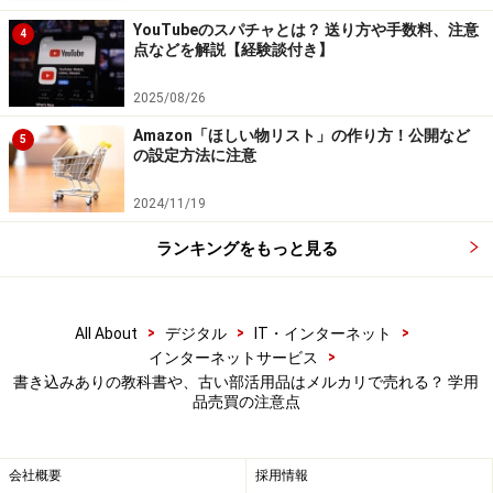
2.絵の具セットやお習字セットの売買のポ
YouTubeのスパチャとは？ 送り方や手数料、注意
4
イント／注意点
点などを解説【経験談付き】
学校では授業で使用する絵の具セットやお習字セット、
2025/08/26
裁縫セットなどを購入することになります。
Amazon「ほしい物リスト」の作り方！公開など
5
の設定方法に注意
◾️出品者：全てそろっていなくてもいい
2024/11/19
学校で使う「◯◯セット」は、必要なものがセットにな
っている状態で販売されています。でもメルカリに出品
ランキングをもっと見る
する中古品は、全てがそろっていなくても出品自体には
支障はありません。今あるものをリスト化して、漏れな
>
>
>
All About
デジタル
IT・インターネット
く商品説明に記載しておけばトラブルにはならないでし
>
インターネットサービス
ょう。
書き込みありの教科書や、古い部活用品はメルカリで売れる？ 学用
品売買の注意点
また使用済みのものは、状態が悪い場合もあります。絵
の具セットではパレットが汚れてしまいますし、お習字
会社概要
採用情報