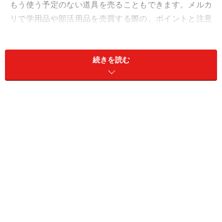
もう使う予定のない道具を売ることもできます。メルカ
リで学用品や部活用品を売買する際の、ポイントと注意
点を紹介します。
＜目次＞
続きを読む
メルカリでは参考書や部活で使うものの取引が活発に
1.参考書や教科書の売買のポイント／注意点
2.絵の具セットやお習字セットの売買のポイント／注意
点
3.部活の用具の売買のポイント／注意点