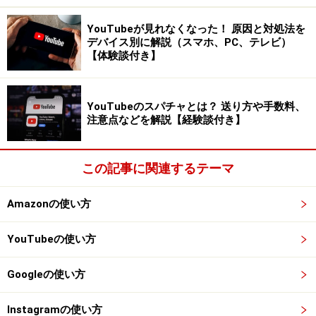
1.参考書や教科書の売買のポイント／注意
点
YouTubeが見れなくなった！ 原因と対処法を
デバイス別に解説（スマホ、PC、テレビ）
【体験談付き】
出典：株式会社メルカリ
プレスリリース
YouTubeのスパチャとは？ 送り方や手数料、
教科書に関しては、義務教育である小学校や中学校はお
注意点などを解説【経験談付き】
金を出して買っているわけではありません。しかも税金
を使っているものなので教科書を出品するのはいかがな
この記事に関連するテーマ
ものかという意見もあります。
Amazonの使い方
一方高校になると教科書は自身が買って使うものなの
で、不要になればメルカリに出品して売ることにも抵抗
YouTubeの使い方
はなさそうです。市販の参考書と同じ感覚で売買ができ
るのでしょう。
Googleの使い方
◾️出品者：書き込みがあっても出品に問題なし
Instagramの使い方