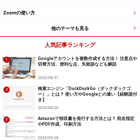
教科書や参考書は勉強をするために使うものなので、書
Zoomの使い方
き込みがあるのは当然です。ダメージには違いありませ
んが、そのまま出品しても問題ありません。文章が読め
他のテーマも見る
ないようなレベルでなければ、書き込みがあるからとい
って出品を諦めなくても大丈夫。もちろん商品説明に
人気記事ランキング
「書き込みがあります」と記載は必要です。
Googleアカウントを複数作成する方法！ 注意点や
1
切替方法、便利な点、失敗談なども解説
◾️購入者：内容をしっかり確認
購入する場合には、自分がほしいと思っているもので間
2025/08/31
違いがないのかを確認することは大切です。参考書の場
検索エンジン「DuckDuckGo（ダックダックゴ
2
合、同じタイトルであっても年代によって内容が異なる
ー）」とは？ 使い方やGoogleとの違い【経験談付
き】
こともあります。また問題集の場合は、解答がついてく
2025/08/26
るかどうかも念のため確認しておきましょう。中には問
Amazonで領収書を発行する方法とは？ 宛名指定
題のみで解答がついていない商品も出品されているから
3
やPDF作成、印刷方法
です。
2023/09/28