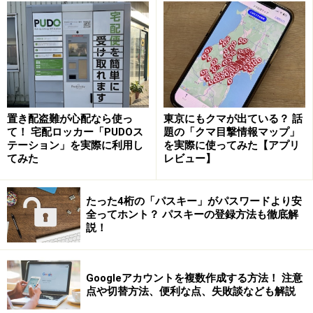
す。昨年の同期と比べても1.2倍になっていることから、
学校で使うものをメルカリで安く買いたいというユーザ
ーが増えていることがうかがえます。
特に4月は新学期を迎えるにあたって、制服や部活の用
具など、教科書や参考書以外でも新調が必要なものもあ
り、出費が増えた家庭も多いでしょう。節約できるとこ
置き配盗難が心配なら使っ
東京にもクマが出ている？ 話
て！ 宅配ロッカー「PUDOス
題の「クマ目撃情報マップ」
ろは節約しようという考えがあるのは当然ではないでし
テーション」を実際に利用し
を実際に使ってみた【アプリ
ょうか。
てみた
レビュー】
メリカリには学校で使うものがたくさん出品されていま
たった4桁の「パスキー」がパスワードより安
全ってホント？ パスキーの登録方法も徹底解
すが、取引をする場合には注意点もあります。ここから
説！
は参考書や教科書、絵の具セットやお習字セット、部活
の用具に分けて詳しく解説していきます。
Googleアカウントを複数作成する方法！ 注意
点や切替方法、便利な点、失敗談なども解説