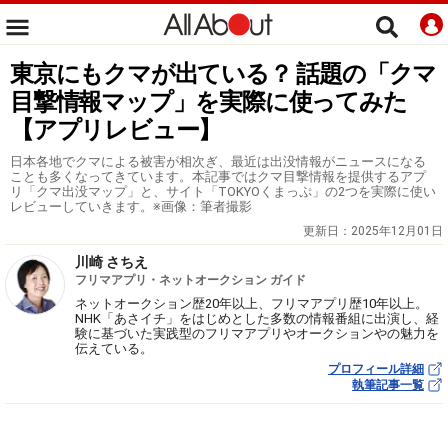
東京にもクマが出ている？ 話題の「クマ
目撃情報マップ」を実際に使ってみた
【アプリレビュー】
日本各地でクマによる被害が相次ぎ、最近は出没情報がニュースになる
ことも多くなってきています。本記事ではクマ目撃情報を提供するアプ
リ「クマ出没マップ」と、サイト「TOKYOくまっぷ」の2つを実際に使い
レビューしていきます。※画像：筆者撮影
更新日：
2025年12月01日
川崎 さちえ
フリマアプリ・ネットオークション ガイド
ネットオークション歴20年以上、フリマアプリ歴10年以上。
NHK「あさイチ」をはじめとした多数の情報番組に出演し、経
験に基づいた実践型のフリマアプリやオークションやの魅力を
伝えている。
プロフィール詳細
執筆記事一覧