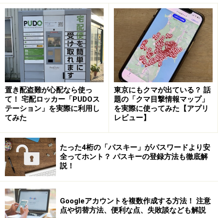
期間指定画面（画像左）、全国のクマ出没の傾向グラフ画面
（画像右）※画像：筆者撮影
アプリ内の右上にある「1カ月以内」をタップすると、
「当日」「3日以内」「2週間以内」「1カ月以内」から
期間を指定して検索することができます。また、情報を
置き配盗難が心配なら使っ
東京にもクマが出ている？ 話
取得するエリアも半径10～100kmの範囲で細かく設定が
て！ 宅配ロッカー「PUDOス
題の「クマ目撃情報マップ」
テーション」を実際に利用し
を実際に使ってみた【アプリ
可能です。
てみた
レビュー】
都道府県や期間、そしてエリア半径まで自由に設定で
たった4桁の「パスキー」がパスワードより安
き、地元だけでなく、移動先や気になる地域のクマ情報
全ってホント？ パスキーの登録方法も徹底解
説！
が手軽に検索できる点がとても便利だと感じました。
目撃情報が投稿された場合には、設定したエリアのユー
Googleアカウントを複数作成する方法！ 注意
ザーに通知が届き、目撃されたおおよその時間や場所を
点や切替方法、便利な点、失敗談なども解説