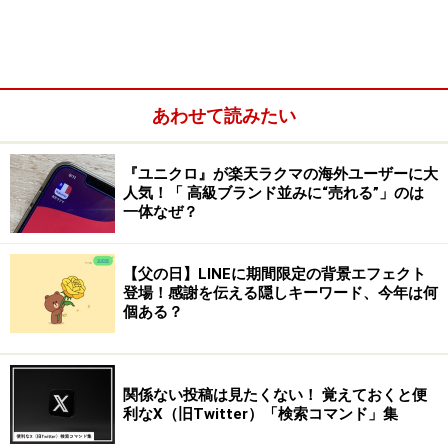
あわせて読みたい
アプリ「クマ出没マップ」 ※画像：筆者撮影
『ユニクロ』が楽天ラクマの海外ユーザーに大
「クマ出没マップ」はクマの被害が多く報告されている
人気！「 高級ブランド並みに“売れる”」のは
東北地方だけでなく、全国各地のクマ目撃情報が手に入
一体なぜ？
るクマ出没マップです。特に目撃件数が多く、実際に被
害事例もある秋田県在住のユーザーを中心に、登録者が
【父の日】LINEに期間限定の背景エフェクト
増え続けています。
登場！感謝を伝える隠しキーワード、今年は何
個ある？
このアプリは無料でダウンロードでき、「通知エリア設
定」から情報を知りたい都道府県を自由に選択可能で
関係ない投稿は見たくない！ 覚えておくと便
す。
利なX（旧Twitter）「検索コマンド」集