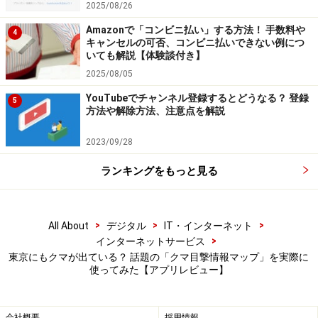
2025/08/26
っぷ」）の情報を参考にすることをおすすめします。
Amazonで「コンビニ払い」する方法！ 手数料や
4
キャンセルの可否、コンビニ払いできない例につ
「TOKYOくまっぷ」は、クマの目撃情報を「1カ月以
いても解説【体験談付き】
内」「3カ月以内」「3カ月以前」といった期間ごとに地
2025/08/05
図上に表示しています。また、情報の種類として「痕
YouTubeでチャンネル登録するとどうなる？ 登録
5
方法や解除方法、注意点を解説
跡」「撮影」「捕獲」「目撃」があり、目撃情報の信ぴ
ょう性（「高」「中」「低」）や、発見時期（「2023
2023/09/28
年」「2024年」「2025年」）も選択できるため、より正
ランキングをもっと見る
確な情報に絞り込むことが可能です。
マップ画面 ※画像：筆者撮影
>
>
>
All About
デジタル
IT・インターネット
>
インターネットサービス
さらに、カラフルなマークをタップすることで、クマが
東京にもクマが出ている？ 話題の「クマ目撃情報マップ」を実際に
使ってみた【アプリレビュー】
確認された場所や日時、その詳しい経緯を確認できま
す。
会社概要
採用情報