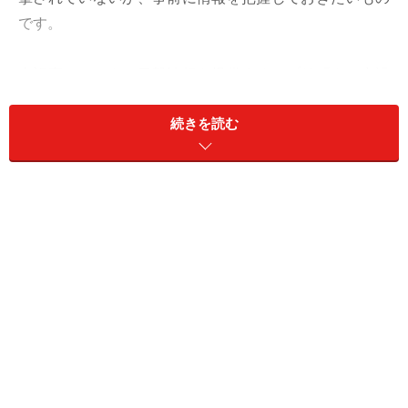
です。
本記事では、クマ目撃情報を提供するアプリ「クマ出没
マップ」と、サイト「TOKYOくまっぷ」の2つを実際に
続きを読む
利用し、使用感などをレビューしていきます。
「クマ出没マップ」は全国のクマ情報を確
認できる