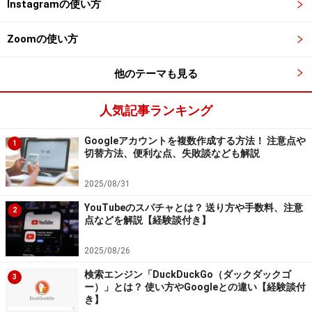
Instagramの使い方
ないと実感します。警戒心を高めるという意味でも、非
常に役立つアプリだと思い利用しています。
Zoomの使い方
東京でもクマが目撃される！「TOKYOくま
他のテーマも見る
っぷ」で情報確認
人気記事ランキング
Googleアカウントを複数作成する方法！ 注意点や
1
切替方法、便利な点、失敗談なども解説
東京都内のクマ情報「東京都ツキノワグマ目撃等情報マップ
～TOKYOくまっぷ～」 ※画像：筆者撮影
2025/08/31
「まさか東京にもクマがいるの……？」と意外に思う人も
YouTubeのスパチャとは？ 送り方や手数料、注意
2
点などを解説【経験談付き】
多いかもしれません。しかし、都市のイメージが強い東
京都にもクマは生息しており、実際に多くの目撃情報が
2025/08/26
報告されています。特に都心から離れた地域に住んでい
検索エンジン「DuckDuckGo（ダックダックゴ
3
る人や、観光で訪れる人は「東京都ツキノワグマ目撃等
ー）」とは？ 使い方やGoogleとの違い【経験談付
き】
情報マップ～TOKYOくまっぷ～」（以下、「TOKYOくま