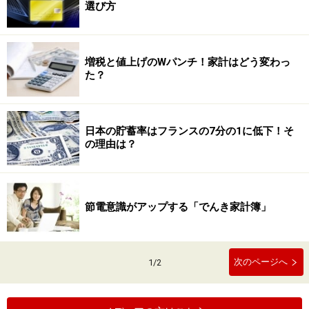
選び方
増税と値上げのWパンチ！家計はどう変わっ
た？
日本の貯蓄率はフランスの7分の1に低下！そ
の理由は？
節電意識がアップする「でんき家計簿」
次のページへ
1
/
2