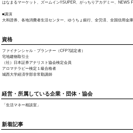
はなまるマーケット、ズームイン!!SUPER、がっちりアカデミー、NEWS 
■講演
大和證券、各地消費者生活センター、ゆうちょ銀行、全労済、全国信用金庫
資格
ファイナンシャル・プランナー（CFP?認定者）

宅地建物取引士

（社）日本証券アナリスト協会検定会員

アロマテラピー検定１級合格者

城西大学経済学部非常勤講師
経営・所属している企業・団体・協会
「生活マネー相談室」
新着記事