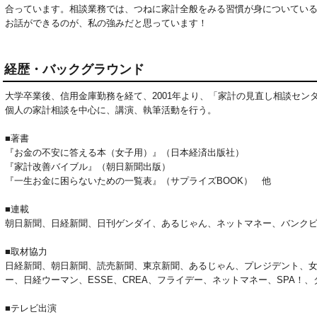
合っています。相談業務では、つねに家計全般をみる習慣が身についてい
お話ができるのが、私の強みだと思っています！
経歴・バックグラウンド
大学卒業後、信用金庫勤務を経て、2001年より、「家計の見直し相談セン
個人の家計相談を中心に、講演、執筆活動を行う。
■著書
『お金の不安に答える本（女子用）』（日本経済出版社）
『家計改善バイブル』（朝日新聞出版）
『一生お金に困らないための一覧表』（サプライズBOOK） 他
■連載
朝日新聞、日経新聞、日刊ゲンダイ、あるじゃん、ネットマネー、バンクビジネス、Fi
■取材協力
日経新聞、朝日新聞、読売新聞、東京新聞、あるじゃん、プレジデント、
ー、日経ウーマン、ESSE、CREA、フライデー、ネットマネー、SPA！、
■テレビ出演