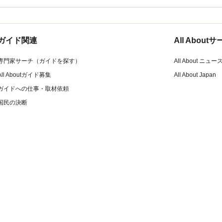
ガイド関連
All Abou
専門家サーチ（ガイドを探す）
All About ニュー
All Aboutガイド募集
All About Japan
ガイドへの仕事・取材依頼
国民の決断