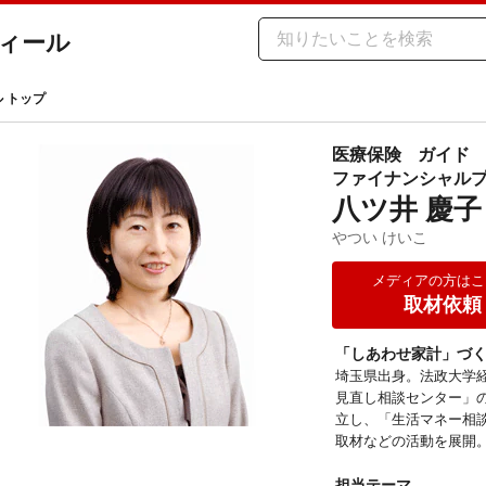
ィール
ル トップ
医療保険
ガイド
ファイナンシャルプ
八ツ井 慶子
やつい けいこ
メディアの方はこ
取材依頼
「しあわせ家計」づ
埼玉県出身。法政大学経
見直し相談センター」の
立し、「生活マネー相
取材などの活動を展開。
担当テーマ