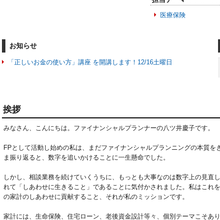
医療保険
お知らせ
「正しいお金の使い方」講座 を開講します！12/16土曜日
挨拶
みなさん、こんにちは。ファイナンシャルプランナーの八ツ井慶子です。

FPとして活動し始めの私は、まだファイナンシャルプランニングの本質を
ま振り返ると、数字を追いかけることに一生懸命でした。

しかし、相談業務を続けていくうちに、もっとも大事なのは数字上の見直
れて「しあわせに生きること」であることに気付かされました。私はこれを
の家計のしあわせに貢献すること、それが私のミッションです。

家計には、生命保険、住宅ローン、老後資金設計等々、個別テーマこそあ