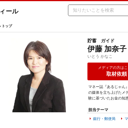
ィール
ル トップ
貯蓄
ガイド
伊藤 加奈子
いとう かなこ
メディアの方はこ
取材依頼
マネー誌『あるじゃん
の媒体を立ち上げたメ
験に基づいたお金の知
担当テーマ
銀行・郵便局