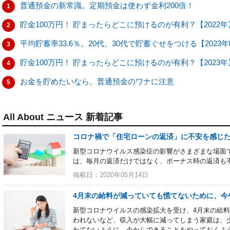
普通預金の新常識。定期預金は使わず金利200倍！
1
貯金100万円！ 貯まったらどこに預けるのが有利？【2022年
2
平均貯蓄率33.6％。20代、30代で貯蓄ぐせをつける【202
3
貯金100万円！ 貯まったらどこに預けるのが有利？【2023年
4
お金を貯めたいなら、普通預金のワナに注意
5
All About ニュース 新着記事
コロナ禍で「住宅ローンの返済」に不安を感じ
新型コロナウイルス感染症の影響がさまざまな場面
は、毎月の返済だけではなく、ボーナス時の返済も
掲載日：2020年05月14日
4月末の給料が減っていても慌てないために、今
新型コロナウイルスの感染拡大を受け、4月末の給
われないなど、収入が大幅に減ってしまう家庭は、
わてないように、今からできることをやっておくよ