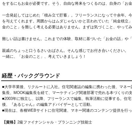
をするにもお金が必要です。そう、自由な将来をつくるのは、自身の「お金
一念発起してはじめた「積み立て貯蓄」。フリーランスになって十余年。
を与えてくれます。周囲からはムダじゃないかと言われていた「純金積立
金のこと」を難しく考える必要はありません。まずは気づくこと、やってみ
難しい話は書けません。これまでの体験、取材に基づいた「お金の話」や「
親戚のちょっと口うるさいおばさん。そんな感じでお付き合いください。

一緒に、「お金のこと」、考えていきましょう！
経歴・バックグラウンド
■大学卒業後、リクルートに入社。住宅関連誌の編集に携わった後、マネー
集長、MOOK編集長を経て、マーケティング関連部署で売れる本づくりの
■2003年に独立し、以降、フリーランスで編集、執筆活動に従事する。住
後、『あるじゃん』の編集アドバイザーとして活動。
■現在は、各種WEBサイトに住宅関連、マネー関連のコンテンツ提供を行
【資格】
2級ファイナンシャル・プランニング技能士