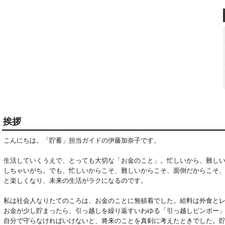
挨拶
こんにちは。「貯蓄」担当ガイドの伊藤加奈子です。

生活していくうえで、とっても大切な「お金のこと」。忙しいから、難し
しちゃいがち。でも、忙しいからこそ、難しいからこそ、面倒だからこそ
と楽しくなり、未来の生活がラクになるのです。

私は社会人なりたてのころは、お金のことに無頓着でした。給料は外食と
お金が少し貯まったら、引っ越しを繰り返すいわゆる「引っ越しビンボー
自分で守らなければいけないと、将来のことを真剣に考えたときでした。