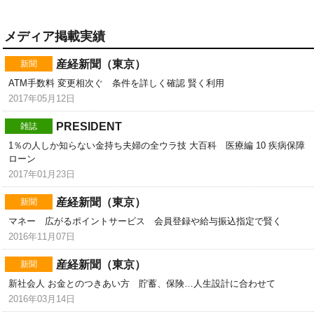
メディア掲載実績
産経新聞（東京）
新聞
ATM手数料 変更相次ぐ 条件を詳しく確認 賢く利用
2017年05月12日
PRESIDENT
雑誌
1％の人しか知らない金持ち夫婦の全ウラ技 大百科 医療編 10 疾病保
ローン
2017年01月23日
産経新聞（東京）
新聞
マネー 広がるポイントサービス 会員登録や給与振込指定で賢く
2016年11月07日
産経新聞（東京）
新聞
新社会人 お金とのつきあい方 貯蓄、保険…人生設計に合わせて
2016年03月14日