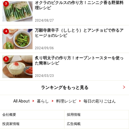
オクラのピクルスの作り方！ニンニク香る野菜料
3
理レシピ
2024/08/27
万願寺唐辛子（ししとう）とアンチョビで作るア
4
ヒージョのレシピ
2024/09/06
炙り明太子の作り方！オーブントースターを使っ
5
た簡単レシピ
2024/03/23
ランキングをもっと見る
>
>
>
All About
暮らし
料理レシピ
毎日の彩りごはん
会社概要
採用情報
投資家情報
広告掲載