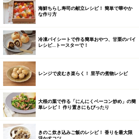
海鮮ちらし寿司の献立レシピ！ 簡単で華やか
な作り方
冷凍パイシートで作る簡単おやつ、甘栗のパイ
レシピ…トースターで！
レンジで皮むき楽らく！ 里芋の煮物レシピ
大根の葉で作る「にんにくベーコン炒め」の簡
単レシピ！ 作り置きにもぴったり
きのこ炊き込みご飯のレシピ！ 香りを最大限
活かすコツ