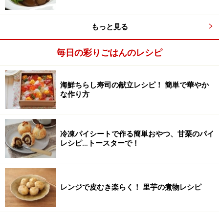
もっと見る
毎日の彩りごはんのレシピ
海鮮ちらし寿司の献立レシピ！ 簡単で華やか
な作り方
冷凍パイシートで作る簡単おやつ、甘栗のパイ
レシピ…トースターで！
煮込む
3
厚手の鍋にとり手羽元を並べ、ズッキーニ、たまねぎを
のせる。にんにく、オリーブ、ローリエをのせて、オリ
レンジで皮むき楽らく！ 里芋の煮物レシピ
ーブオイルを回しかけ、蓋をして火にかける。オリーブ
オイルがふつふつと沸いてきたら、火を弱め、20～30分