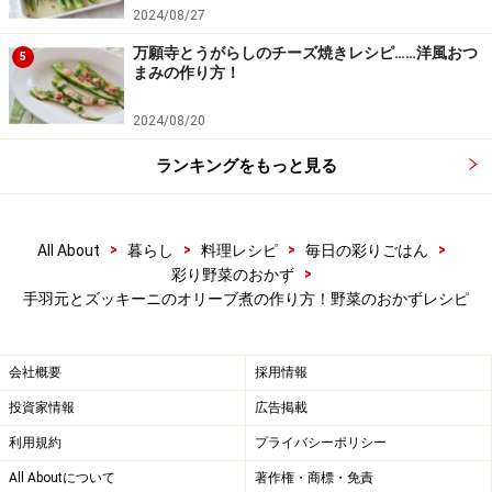
2024/08/27
万願寺とうがらしのチーズ焼きレシピ……洋風おつ
5
まみの作り方！
2024/08/20
ランキングをもっと見る
>
>
>
>
All About
暮らし
料理レシピ
毎日の彩りごはん
>
彩り野菜のおかず
手羽元とズッキーニのオリーブ煮の作り方！野菜のおかずレシピ
会社概要
採用情報
投資家情報
広告掲載
利用規約
プライバシーポリシー
All Aboutについて
著作権・商標・免責