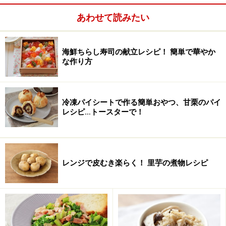
オリーブオイル
50ml
あわせて読みたい
ローリエ
1枚
海鮮ちらし寿司の献立レシピ！ 簡単で華やか
な作り方
冷凍パイシートで作る簡単おやつ、甘栗のパイ
レシピ…トースターで！
レンジで皮むき楽らく！ 里芋の煮物レシピ
■
ズッキーニと手羽元のオリーブ煮の作り