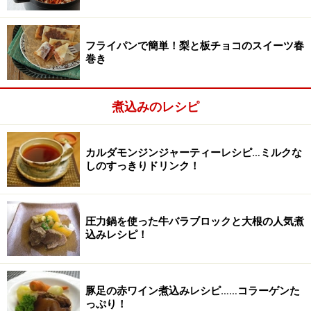
フライパンで簡単！梨と板チョコのスイーツ春
巻き
煮込みのレシピ
カルダモンジンジャーティーレシピ…ミルクな
野菜を切る
2
しのすっきりドリンク！
とり手羽元に塩をよく揉み込む。
圧力鍋を使った牛バラブロックと大根の人気煮
込みレシピ！
豚足の赤ワイン煮込みレシピ……コラーゲンた
っぷり！