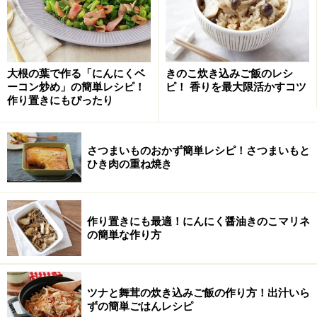
方・手順
■
ズッキーニと手羽元のオリーブ煮
塩をもみ込む
1
大根の葉で作る「にんにくベ
きのこ炊き込みご飯のレシ
ーコン炒め」の簡単レシピ！
ピ！ 香りを最大限活かすコツ
ズッキーニは幅1cmの輪切りにし、玉ねぎは繊維にそっ
作り置きにもぴったり
て厚めにスライスする。塩(分量外)、こしょう(分量外)を
適量ふっておく。
さつまいものおかず簡単レシピ！さつまいもと
ひき肉の重ね焼き
作り置きにも最適！にんにく醤油きのこマリネ
の簡単な作り方
ツナと舞茸の炊き込みご飯の作り方！出汁いら
ずの簡単ごはんレシピ