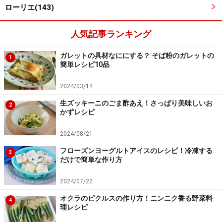
ローリエ(143)
人気記事ランキング
ガレットの具材なににする？ そば粉のガレットの
1
※記事内容は執筆時点のものです。最新の内容をご確認くださ
簡単レシピ10品
い。
※衛生面および保存状態に起因して食中毒や体調不良を引き起こ
す場合があります。必ず清潔な状態で、正しい方法で行い、なる
2024/03/14
べく早めにお召し上がりください。また、持ち運びの際は保存方
生ズッキーニのごま酢あえ！さっぱり美味しいお
法に注意してください。
2
かずレシピ
2024/08/21
【編集部おすすめの購入サイト】
フローズンヨーグルトアイスのレシピ！冷凍する
3
だけで簡単な作り方
Amazonで人気レシピの書籍をチェック！
2024/07/22
楽天市場で人気レシピの書籍をチェック！
オクラのピクルスの作り方！ニンニク香る野菜料
4
理レシピ