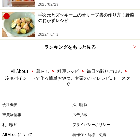
2025/02/28
手羽元とズッキーニのオリーブ煮の作り方！野菜
5
のおかずレシピ
2022/10/12
ランキングをもっと見る
>
>
>
>
All About
暮らし
料理レシピ
毎日の彩りごはん
冷凍パイシートで作る簡単おやつ、甘栗のパイレシピ…トースター
で！
ワンポイントアドバイス
会社概要
採用情報
投資家情報
広告掲載
工程4で生地が余ったら、好きな型で抜いて飾りにして
みてくださいね。
利用規約
プライバシーポリシー
All Aboutについて
著作権・商標・免責