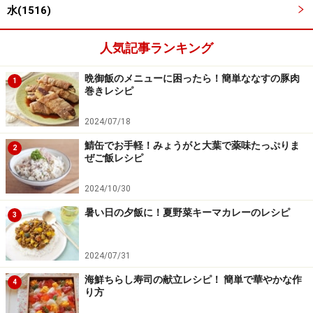
水(1516)
人気記事ランキング
晩御飯のメニューに困ったら！簡単ななすの豚肉
1
オーブントースターで約10～12分焼く。
4
巻きレシピ
1のパイシートで3を包み、表面にフォークなどで穴をあ
2024/07/18
ける。卵と水を合わせたものを刷毛で塗り、オーブント
鯖缶でお手軽！みょうがと大葉で薬味たっぷりま
ースターで約10～12分焼く。
2
ぜご飯レシピ
※焦げそうになったら、アルミホイルを上からかぶせて
2024/10/30
焼いてください。
暑い日の夕飯に！夏野菜キーマカレーのレシピ
3
2024/07/31
海鮮ちらし寿司の献立レシピ！ 簡単で華やかな作
4
り方