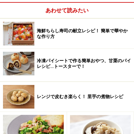
バター
20g
あわせて読みたい
卵
適量
海鮮ちらし寿司の献立レシピ！ 簡単で華やか
水
適量
な作り方
冷凍パイシートで作る簡単おやつ、甘栗のパイ
レシピ…トースターで！
レンジで皮むき楽らく！ 里芋の煮物レシピ
甘栗は、甘露煮や渋皮煮でも代用ができます。