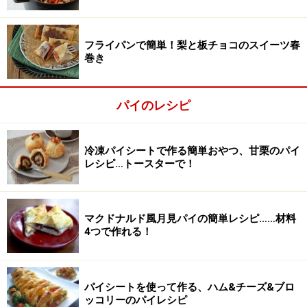
フライパンで簡単！梨と板チョコのスイーツ春
巻き
パイのレシピ
冷凍パイシートで作る簡単おやつ、甘栗のパイ
レシピ…トースターで！
全体がしっとりするまでよく混ぜる。
2
マクドナルド風月見パイの簡単レシピ……材料
4つで作れる！
ボウルに、パン粉、ココアパウダー、はちみつ、牛乳を
加え、全体がしっとりするまでよく混ぜる。
パイシートを使って作る、ハム&チーズ&ブロ
ッコリーのパイレシピ