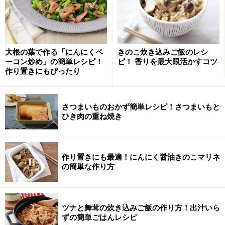
甘栗で簡単おやつパイの作り方・手順
■
甘栗のパイ
大根の葉で作る「にんにくベ
きのこ炊き込みご飯のレシ
めん棒で一回り大きくなるように伸ばす。
1
ーコン炒め」の簡単レシピ！
ピ！ 香りを最大限活かすコツ
作り置きにもぴったり
冷凍のパイシートは凍ったままの状態で4等分にする。
冷蔵庫に入れて、少し柔らかくなるまで解凍し、めん棒
さつまいものおかず簡単レシピ！さつまいもと
で一回り大きくなるように伸ばす。
ひき肉の重ね焼き
※すべて解凍してしまうと生地が引っ付きやすくなるの
で、半解凍くらいにすると扱いやすくなります。
作り置きにも最適！にんにく醤油きのこマリネ
の簡単な作り方
ツナと舞茸の炊き込みご飯の作り方！出汁いら
ずの簡単ごはんレシピ