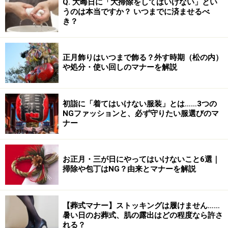
Q. 大晦日に「大掃除をしてはいけない」とい
うのは本当ですか？ いつまでに済ませるべ
き？
正月飾りはいつまで飾る？外す時期（松の内）
や処分・使い回しのマナーを解説
初詣に「着てはいけない服装」とは……3つの
NGファッションと、必ず守りたい服選びのマ
ナー
お正月・三が日にやってはいけないこと6選｜
掃除や包丁はNG？由来とマナーを解説
【葬式マナー】ストッキングは履けません……
暑い日のお葬式、肌の露出はどの程度なら許さ
れる？