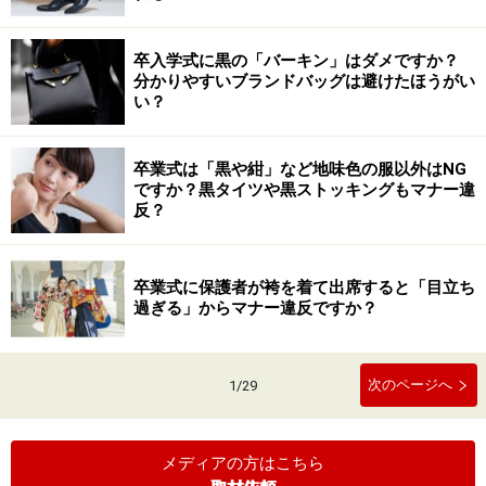
卒入学式に黒の「バーキン」はダメですか？
分かりやすいブランドバッグは避けたほうがい
い？
卒業式は「黒や紺」など地味色の服以外はNG
ですか？黒タイツや黒ストッキングもマナー違
反？
卒業式に保護者が袴を着て出席すると「目立ち
過ぎる」からマナー違反ですか？
次のページへ
1
/
29
メディアの方はこちら