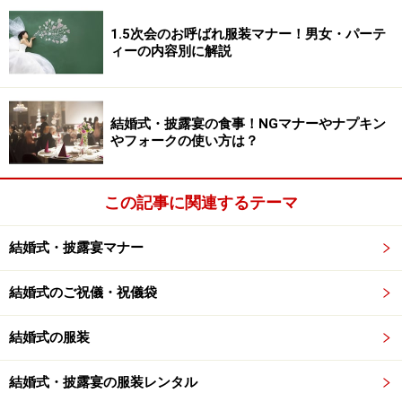
■これNGです！
1.5次会のお呼ばれ服装マナー！男女・パーテ
ィーの内容別に解説
フォークに食べ物をさしたままかじらない！
→
食べられるサイズにカットすること。
ナイフやフォークについたソースをなめない！
結婚式・披露宴の食事！NGマナーやナプキン
やフォークの使い方は？
ナイフやフォークをにぎったまま、先端を上に向け
ない！
→
口に料理を運ぶ時以外は、柄の方を上の状態にし
この記事に関連するテーマ
ておく。
結婚式・披露宴マナー
結婚式のご祝儀・祝儀袋
披露宴の食事マナー：スピーチや余興中で
も食事は続けてもかまわない？
結婚式の服装
できれば食事の手を休めて、スピーチや余興をする人に
結婚式・披露宴の服装レンタル
注目を！