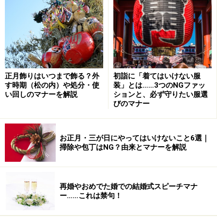
一般的な披露宴では、新郎新婦の紹介や主賓のあいさ
つ、そして乾杯と進行します。起立して乾杯の音頭が終
った後、きちんと着席してからナプキンを広げるよう
に。何気ないことですが、おぼえておきましょう。
正月飾りはいつまで飾る？外
初詣に「着てはいけない服
す時期（松の内）や処分・使
装」とは……3つのNGファッ
披露宴の食事マナー：ナイフとフォークの
い回しのマナーを解説
ションと、必ず守りたい服選
使い方
びのマナー
基本的に外側から順番に使いましょう。
お正月・三が日にやってはいけないこと6選｜
掃除や包丁はNG？由来とマナーを解説
テーブルには、ナイフとフォークがあらかじめセットさ
れています。オードブル、魚用、肉用、デザートの４種
類をおぼえておけば安心です。右側におかれているスプ
再婚やおめでた婚での結婚式スピーチマナ
ーンはオードブルの次のスープ用ですので始めに使わな
ー……これは禁句！
いように。