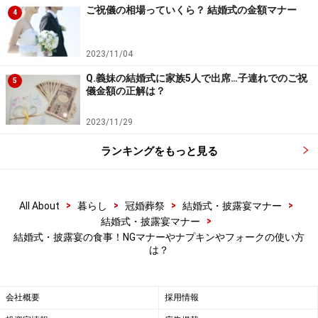
ご祝儀の相場っていくら？ 結婚式の金額マナー
4
2023/11/04
Q.義妹の結婚式に家族5人で出席…子連れでのご祝
5
儀金額の正解は？
2023/11/29
ランキングをもっと見る
披露宴の食事マナー：グラス同士を合わせ
>
>
>
>
て音を立ててカンパイ！
All About
暮らし
冠婚葬祭
結婚式・披露宴マナー
>
結婚式・披露宴マナー
結婚式・披露宴の食事！NGマナーやナプキンやフォークの使い方
は？
お酒は飲めなくても口をつけるしぐさだけでもOKですよ。
会社概要
採用情報