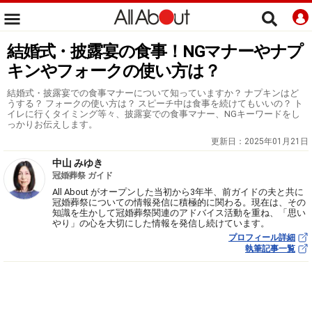
結婚式・披露宴の食事！NGマナーやナプ
キンやフォークの使い方は？
結婚式・披露宴での食事マナーについて知っていますか？ ナプキンはど
うする？ フォークの使い方は？ スピーチ中は食事を続けてもいいの？ ト
イレに行くタイミング等々、披露宴での食事マナー、NGキーワードをし
っかりお伝えします。
更新日：
2025年01月21日
中山 みゆき
冠婚葬祭 ガイド
All About がオープンした当初から3年半、前ガイドの夫と共に
冠婚葬祭についての情報発信に積極的に関わる。現在は、その
知識を生かして冠婚葬祭関連のアドバイス活動を重ね、「思い
やり」の心を大切にした情報を発信し続けています。
プロフィール詳細
執筆記事一覧