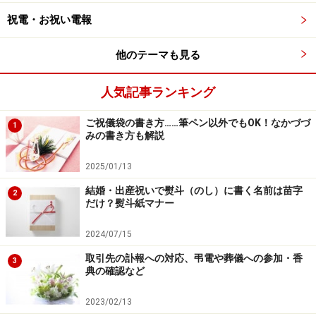
祝電・お祝い電報
食事を続けてもマナー違反にはなりませんが、やはり静
他のテーマも見る
かに耳を傾けて注目したいものです。また初めと終わり
には必ず拍手をすることも忘れずに。
人気記事ランキング
スピーチや余興中にお酒をついでまわるのはNG！雰囲気
ご祝儀袋の書き方……筆ペン以外でもOK！なかづづ
1
をこわさないように周囲の気遣いも大切に。
みの書き方も解説
2025/01/13
【関連リンク】
結婚・出産祝いで熨斗（のし）に書く名前は苗字
2
スピーチはどう組み立てる？
だけ？熨斗紙マナー
結婚式のスピーチ【同僚編】
2024/07/15
これで決まり！披露宴での余興
取引先の訃報への対応、弔電や葬儀への参加・香
3
典の確認など
2023/02/13