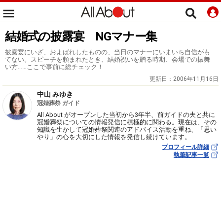
結婚式の披露宴 NGマナー集
披露宴にいざ、およばれしたものの、当日のマナーにいまいち自信がも
てない。スピーチを頼まれたとき、結婚祝いを贈る時期、会場での振舞
い方……ここで事前に総チェック！
更新日：
2006年11月16日
中山 みゆき
冠婚葬祭 ガイド
All About がオープンした当初から3年半、前ガイドの夫と共に
冠婚葬祭についての情報発信に積極的に関わる。現在は、その
知識を生かして冠婚葬祭関連のアドバイス活動を重ね、「思い
やり」の心を大切にした情報を発信し続けています。
プロフィール詳細
執筆記事一覧