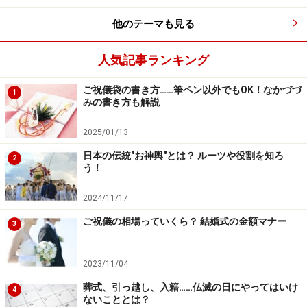
他のテーマも見る
人気記事ランキング
ご祝儀袋の書き方……筆ペン以外でもOK！なかづづ
1
みの書き方も解説
2025/01/13
日本の伝統"お神輿"とは？ ルーツや役割を知ろ
2
う！
2024/11/17
ご祝儀の相場っていくら？ 結婚式の金額マナー
3
2023/11/04
葬式、引っ越し、入籍……仏滅の日にやってはいけ
4
ないこととは？