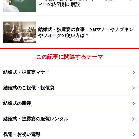
ィーの内容別に解説
直接注意すると、きっと角が立つと思います。和やかな
雰囲気の時に場がしらけてまうということになりかねま
結婚式・披露宴の食事！NGマナーやナプキン
せんよね。
やフォークの使い方は？
この記事に関連するテーマ
次のページ
ではお酒の注ぎ方、披露宴でのマナーをもっ
と詳しく知るためのリンクをご紹介します。
結婚式・披露宴マナー
※記事内容は執筆時点のものです。最新の内容をご確認くださ
結婚式のご祝儀・祝儀袋
い。
結婚式の服装
次のページへ
1
/
2
結婚式・披露宴の服装レンタル
祝電・お祝い電報