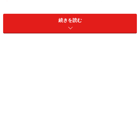
スピーチの依頼は断っても大丈夫？
Q：
続きを読む
会社勤めの頃の友人にスピーチを頼まれたけれど、今現
在の彼女の事を知らないので断ってしまいました。
A：
当時の彼女の仕事ぶりなど素晴らしかったエピソードを
話してみましょう。
現在の彼女の事を知らなければ、当然話す必要はありま
せん。OL時代のステキな彼女の姿を話せばいいのです。
もちろん失敗談はNGですよ。
・スピーチを頼まれたときに自信をもって応じたい！
⇒
スピーチを頼まれたら