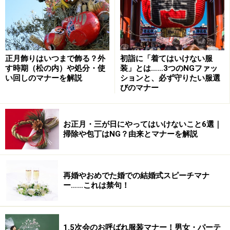
出席者の視線が、いっせいにこちらへ向けられ、最悪な
状態ということにもなりかねません。進行の流れを妨害
するのは、マナー違反です。ご祝儀も、会場係の人に受
付の係の人を教えてもらって、渡しましょう。間違って
正月飾りはいつまで飾る？外
初詣に「着てはいけない服
も本人に渡すのはNG！
す時期（松の内）や処分・使
装」とは……3つのNGファッ
い回しのマナーを解説
ションと、必ず守りたい服選
びのマナー
元気すぎる子どもを注意したい……
お正月・三が日にやってはいけないこと6選｜
掃除や包丁はNG？由来とマナーを解説
Q：
披露宴会場での出来事。小さい子どもが駆けずり回って
いたので、小声で注意しました。
再婚やおめでた婚での結婚式スピーチマナ
ー……これは禁句！
A：
1.5次会のお呼ばれ服装マナー！男女・パーテ
会場係の人に注意してもらいましょう。