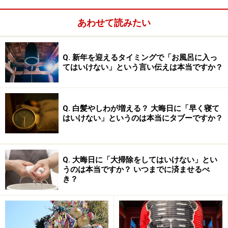
あわせて読みたい
⇒
結婚式のスピーチ【同僚編】
Q. 新年を迎えるタイミングで「お風呂に入っ
てはいけない」という言い伝えは本当ですか？
遅刻してしまった！
Q：
Q. 白髪やしわが増える？ 大晦日に「早く寝て
はいけない」というのは本当にタブーですか？
車の渋滞に巻き込まれ、披露宴に大遅刻。会場に着いた
らそのまま自分の席へまっしぐら！
Q. 大晦日に「大掃除をしてはいけない」とい
うのは本当ですか？ いつまでに済ませるべ
A：
き？
会場の係に案内してもらうのが常識！
ドアを勢いよく開けたら、主賓のスピーチの真っ最中。