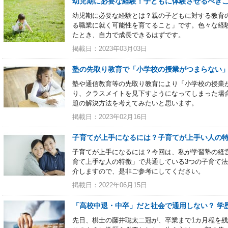
幼児期に必要な経験！子どもに体験させるべき
幼児期に必要な経験とは？親の子どもに対する教育
る職業に就く可能性を育てること」です。色々な経
たとき、自力で成長できるはずです。
掲載日：2023年03月03日
塾の先取り教育で「小学校の授業がつまらない」
塾や通信教育等の先取り教育により「小学校の授業
り、クラスメイトを見下すようになってしまった場
題の解決方法を考えてみたいと思います。
掲載日：2023年02月16日
子育てが上手になるには？子育てが上手い人の特
子育てが上手になるには？今回は、私が学習塾の経
育て上手な人の特徴」で共通している3つの子育て
介しますので、是非ご参考にしてください。
掲載日：2022年06月15日
「高校中退・中卒」だと社会で通用しない？ 学
先日、棋士の藤井聡太二冠が、卒業まで1カ月程を