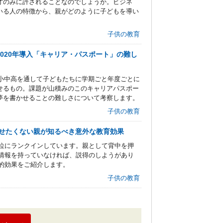
才のみに許されることなのでしょうか。ビジネ
いる人の特徴から、親がどのように子どもを導い
子供の教育
020年導入「キャリア・パスポート」の難し
、小中高を通して子どもたちに学期ごと年度ごとに
せるもの。課題が山積みのこのキャリアパスポー
夢を書かせることの難しさについて考察します。
子供の教育
就かせたくない親が知るべき意外な教育効果
で上位にランクインしています。親として背中を押
身が情報を持っていなければ、説得のしようがあり
育的効果をご紹介します。
子供の教育