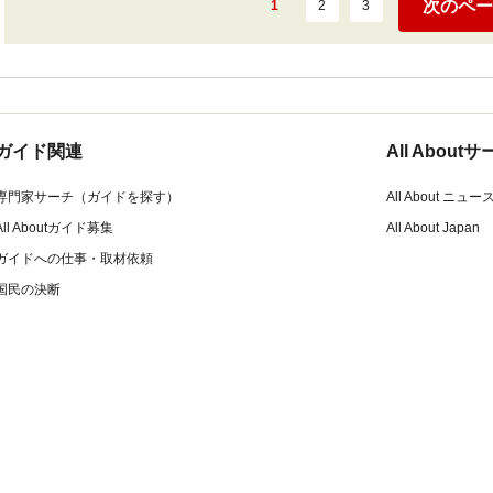
次のペー
1
2
3
ガイド関連
All Abou
専門家サーチ（ガイドを探す）
All About ニュー
All Aboutガイド募集
All About Japan
ガイドへの仕事・取材依頼
国民の決断