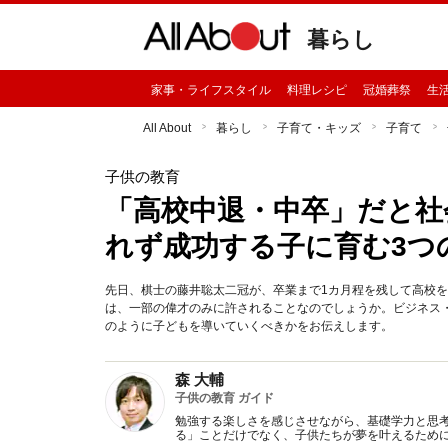
暮らし
家事・ライフスタイル
料理レシピ
冠婚葬祭
生
All About
暮らし
子育て・キッズ
子育て
子供の教育
「高校中退・中卒」だと社
れず成功する子に育む3つ
先日、棋士の藤井聡太二冠が、卒業まで1カ月程を残して高校
は、一部の偉才のみに許されることなのでしょうか。ビジネス
のように子どもを導いていくべきかをお伝えします。
森 大輔
子供の教育 ガイド
勉強する楽しさを感じさせながら、基礎学力と思
る」ことだけでなく、子供たちが夢を叶えるため