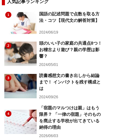
人気記事ランキング
国語の記述問題で点数を取る方
1
法・コツ【現代文の解答対策】
2024/06/19
頭のいい子の家庭の共通点8つ！
2
お稽古より遊び？親の学歴は影
響？
2024/05/01
読書感想文の書き出しから結論
3
まで！ インパクトを残す構成と
は
2024/09/26
「宿題のマルつけは親」はもう
4
限界？ 「一律の宿題」そのもの
を廃止する学校が出てきている
納得の理由
2026/06/03