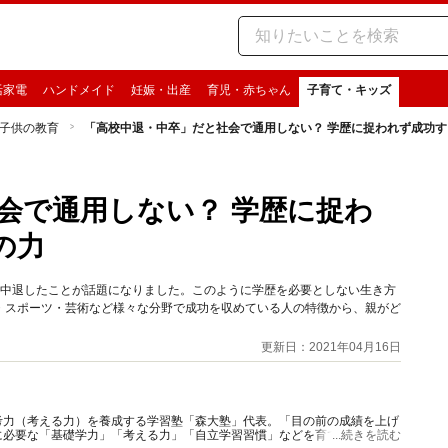
活家電
ハンドメイド
妊娠・出産
育児・赤ちゃん
子育て・キッズ
子供の教育
「高校中退・中卒」だと社会で通用しない？ 学歴に捉われず成功す
会で通用しない？ 学歴に捉わ
の力
を中退したことが話題になりました。このように学歴を必要としない生き方
・スポーツ・芸術など様々な分野で成功を収めている人の特徴から、親がど
更新日：2021年04月16日
考力（考える力）を養成する学習塾「森大塾」代表。「目の前の成績を上げ
に必要な「基礎学力」「考える力」「自立学習習慣」などを育てることに重
...続きを読む