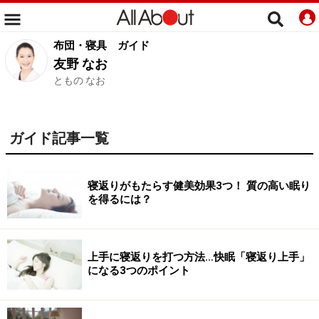
布団・寝具
ガイド
友野 なお
ともの なお
ガイド記事一覧
寝返りがもたらす健美効果3つ！ 質の高い眠り
を得るには？
上手に寝返りを打つ方法…快眠「寝返り上手」
になる3つのポイント