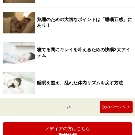
熟睡のための大切なポイントは「睡眠五感」に
あり！
寝てる間にキレイを叶えるための快眠3大アイ
テム
睡眠を整え、乱れた体内リズムを戻す方法
次のページへ
1
/
4
メディアの方はこちら