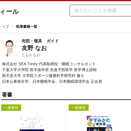
ィール
トップ
執筆書籍一覧
布団・寝具
ガイド
友野 なお
ともの なお
株式会社 SEA Trinity 代表取締役・睡眠コンサルタント

千葉大学大学院 医学薬学府 先進予防医学 医学博士課程

順天堂大学 大学院スポーツ健康科学研究科 修士

日本公衆衛生学、日本睡眠学会、日本睡眠環境学会 正会員
著書
一般書籍
一般書籍