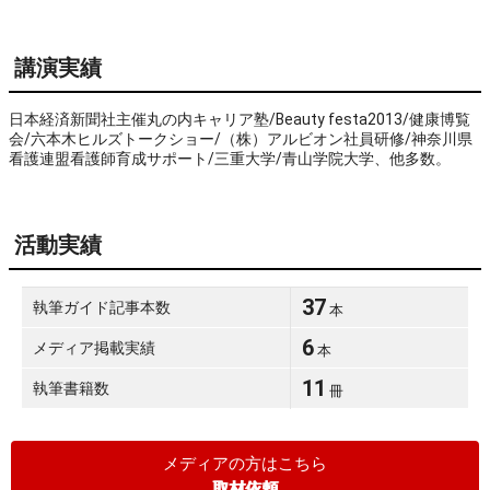
講演実績
日本経済新聞社主催丸の内キャリア塾/Beauty festa2013/健康博覧
会/六本木ヒルズトークショー/（株）アルビオン社員研修/神奈川県
看護連盟看護師育成サポート/三重大学/青山学院大学、他多数。
活動実績
37
執筆ガイド記事本数
本
6
メディア掲載実績
本
11
執筆書籍数
冊
メディアの方はこちら
取材依頼