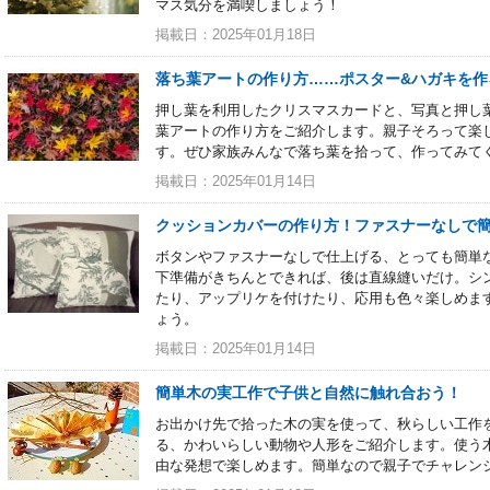
マス気分を満喫しましょう！
掲載日：2025年01月18日
落ち葉アートの作り方……ポスター&ハガキを作
押し葉を利用したクリスマスカードと、写真と押し
葉アートの作り方をご紹介します。親子そろって楽
す。ぜひ家族みんなで落ち葉を拾って、作ってみて
掲載日：2025年01月14日
クッションカバーの作り方！ファスナーなしで
ボタンやファスナーなしで仕上げる、とっても簡単
下準備がきちんとできれば、後は直線縫いだけ。シ
たり、アップリケを付けたり、応用も色々楽しめま
ょう。
掲載日：2025年01月14日
簡単木の実工作で子供と自然に触れ合おう！
お出かけ先で拾った木の実を使って、秋らしい工作
る、かわいらしい動物や人形をご紹介します。使う
由な発想で楽しめます。簡単なので親子でチャレン