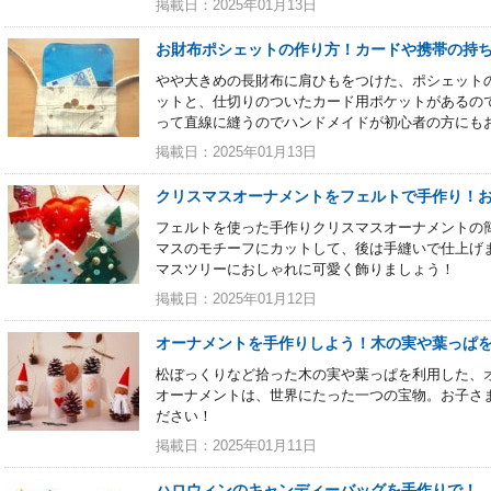
掲載日：2025年01月13日
お財布ポシェットの作り方！カードや携帯の持
やや大きめの長財布に肩ひもをつけた、ポシェット
ットと、仕切りのついたカード用ポケットがあるの
って直線に縫うのでハンドメイドが初心者の方にも
掲載日：2025年01月13日
クリスマスオーナメントをフェルトで手作り！
フェルトを使った手作りクリスマスオーナメントの
マスのモチーフにカットして、後は手縫いで仕上げ
マスツリーにおしゃれに可愛く飾りましょう！
掲載日：2025年01月12日
オーナメントを手作りしよう！木の実や葉っぱ
松ぼっくりなど拾った木の実や葉っぱを利用した、
オーナメントは、世界にたった一つの宝物。お子さ
ださい！
掲載日：2025年01月11日
ハロウィンのキャンディーバッグを手作りで！