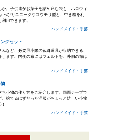
んか。子供達がお菓子を詰め込む袋も、ハロウィ
ちょっぴりユニークなコウモリ型と、空き箱を利
も利用できます。
ハンドメイド・手芸
イングセット
さみなど、必要最小限の裁縫道具が収納できる、
介します。内側の布にはフェルトを、外側の布は
ハンドメイド・手芸
小物
立ち小物の作り方をご紹介します。両面テープで
ど、捨てるはずだった洋服がちょっと嬉しい小物
〇！
ハンドメイド・手芸