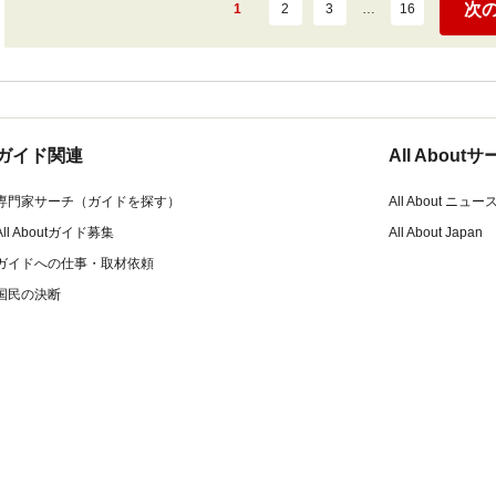
次
1
2
3
…
16
ガイド関連
All Abou
専門家サーチ（ガイドを探す）
All About ニュー
All Aboutガイド募集
All About Japan
ガイドへの仕事・取材依頼
国民の決断