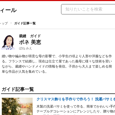
ィール
トップ
ガイド記事一覧
裁縫
ガイド
ボネ 美恵
ぼね みえ
縫い物や編み物が得意な母の影響で、小学生の頃より人形や洋服などを作
る。フランスで結婚し、現在は仕立て屋であった義母に様々な技術を習い
ながら、裁縫やハンドメイドの情報を発信。子供から大人まで楽しめる簡
単な作品が人気を集めている。
ガイド記事一覧
クリスマス飾りを手作りで作ろう！ 洗濯バサミ
木製の洗濯バサミを使って作る、簡単でかわいい手
テーブルデコレーションにアレンジしたり、贈り物